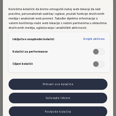
završni testovi s vozilima koja gotovo u
Koristimo kolačiće da bismo omogućili našoj web lokaciji da radi
potpunosti odgovaraju konačnom serijskom
pravilno, personalizirali sadržaj i oglase, pružali funkcije društvenih
medija i analizirali web promet. Također dijelimo informacije o
stanju daju nam povratne informacije koje su
vašem korištenju naše web lokacije s našim partnerima u oblastima
neophodne za završno dotjerivanje detalja."
društvenih medija, oglašavanja i analitičkih aktivnosti.
Ekspresivan novi dizajn inspiriran ikonom T1
Uvijek aktivno
Isključivo neophodni kolačići
Prototipovi modela ID. Buzz tek su blago
Kolačići za performanse
zakamuflirani. Tako postaje jasno da su dizajneri
dosljedno prenijeli dizajn konceptualnog
Ciljani kolačići
automobila iz 2017. u serijsku verziju iz 2022.
godine - sličnosti su evidentne. Obje verzije
modela ID. Buzz također preuzimaju stilske
Prihvati sve kolačiće
elemente legendarnog modela T1 - prvog
modela Bulli. Spomenuti elementi uključuju
Sačuvajte Izbore
iznimno kratke prevjese karoserije, maksimalno
iskorišten prostor na minimalnoj prometnoj
Postavke kolačića
površini, klasičnu podjelu dizajna karoserije na