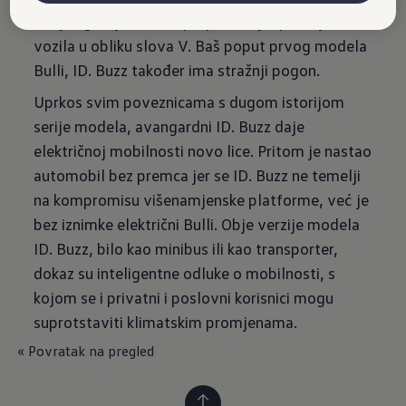
donju i gornju razinu i prepoznatljiv prednji dio
vozila u obliku slova V. Baš poput prvog modela
Bulli, ID. Buzz također ima stražnji pogon.
Uprkos svim poveznicama s dugom istorijom
serije modela, avangardni ID. Buzz daje
električnoj mobilnosti novo lice. Pritom je nastao
automobil bez premca jer se ID. Buzz ne temelji
na kompromisu višenamjenske platforme, već je
bez iznimke električni Bulli. Obje verzije modela
ID. Buzz, bilo kao minibus ili kao transporter,
dokaz su inteligentne odluke o mobilnosti, s
kojom se i privatni i poslovni korisnici mogu
suprotstaviti klimatskim promjenama.
« Povratak na pregled