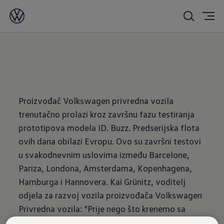
02/22/2022
Proizvođač Volkswagen privredna vozila
trenutačno prolazi kroz završnu fazu testiranja
prototipova modela ID. Buzz. Predserijska flota
ovih dana obilazi Evropu. Ovo su završni testovi
u svakodnevnim uslovima između Barcelone,
Pariza, Londona, Amsterdama, Kopenhagena,
Hamburga i Hannovera. Kai Grünitz, voditelj
odjela za razvoj vozila proizvođača Volkswagen
Privredna vozila: "Prije nego što krenemo sa
serijskom proizvodnjom modela ID. Buzz, ovi