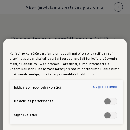
MEB+ (modularna električna platforma)
Pogon iznova osmišljen: uz MEB+ u
budućnost
Koristimo kolačiće da bismo omogućili našoj web lokaciji da radi
pravilno, personalizirali sadržaj i oglase, pružali funkcije društvenih
ID. Polo: MEB+
medija i analizirali web promet. Također dijelimo informacije o
vašem korištenju naše web lokacije s našim partnerima u oblastima
(modularna
društvenih medija, oglašavanja i analitičkih aktivnosti.
električna
Uvijek aktivno
Isključivo neophodni kolačići
platforma)
Kolačići za performanse
Ciljani kolačići
U modelu ID. Polo koristi se usavršena