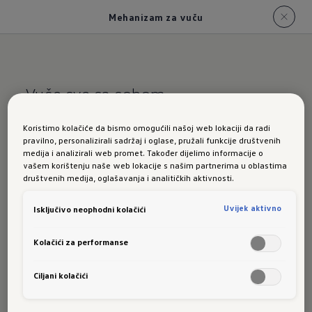
Mehanizam za vuču
Vuče sve sa sobom.
Mehanizam za vuču
Koristimo kolačiće da bismo omogućili našoj web lokaciji da radi
pravilno, personalizirali sadržaj i oglase, pružali funkcije društvenih
modela ID. Polo
medija i analizirali web promet. Također dijelimo informacije o
vašem korištenju naše web lokacije s našim partnerima u oblastima
društvenih medija, oglašavanja i analitičkih aktivnosti.
Uvijek aktivno
Isključivo neophodni kolačići
Kolačići za performanse
1
/
2
Ciljani kolačići