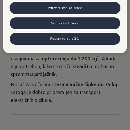
Prihvati sve kolačiće
Sačuvajte Izbore
Postavke kolačića
U zavisnosti od snage baterije, vučna šipka je
dizajnirana za
opterećenja do 1.200 kg
. A kada
*
nije potreban, lako se može
izvaditi
i praktično
spremiti
u prtljažnik
.
Nosač za vuču nudi
težinu vučne šipke do 75 kg
i stoga je dobro pripremljen za transport
električnih bicikala.