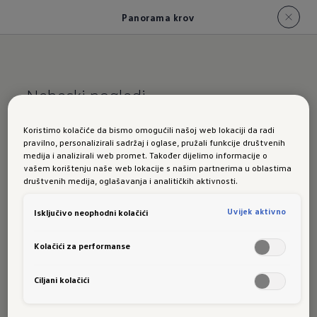
Panorama krov
Nebeski pogledi.
ID.
Polo panoramski
Koristimo kolačiće da bismo omogućili našoj web lokaciji da radi
pravilno, personalizirali sadržaj i oglase, pružali funkcije društvenih
krov
medija i analizirali web promet. Također dijelimo informacije o
vašem korištenju naše web lokacije s našim partnerima u oblastima
društvenih medija, oglašavanja i analitičkih aktivnosti.
Uvijek aktivno
Isključivo neophodni kolačići
Opcioni
panoramski krov
proteže se gotovo
Kolačići za performanse
cijelom površinom krova i omogućava putnicima
pozadi širok pogled na nebo. Tonirano staklo
Ciljani kolačići
osigurava ugodne temperature u unutrašnjosti
čak i kada sija sunce. Brzu sjenu pruža električno