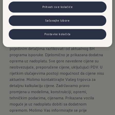
Prihvati sve kolačiće
Sačuvajte Izbore
Postavke kolačića
Vozila prikazana na ovim stranicama mogu se prema
pojedinim detaljima razlikovati od aktualnog BH
programa isporuke. Djelomično je prikazana dodatna
oprema uz nadoplatu. Sve gore navedene cijene su
neobvezujuće, preporučene cijene, uključujući PDV. U
rijetkim slučajevima postoji mogućnost da cijene nisu
aktuelne. Molimo kontaktirajte Vašeg trgovca za
detaljnu kalkulaciju cijene. Zadržavamo pravo
promjena u modelima, konstrukciji, opremi,
tehničkim podacima, cijenama. Prikazana vozila
moguće je uz nadoplatu dobiti sa dodatnom
opremom. Molimo Vas informirajte se prije