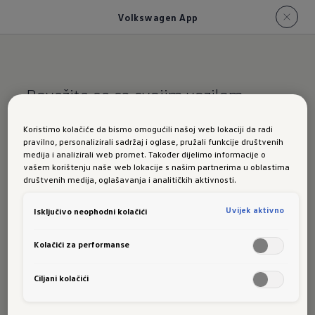
Volkswagen App
Povežite se sa svojim vozilom.
Volkswagen App u
Koristimo kolačiće da bismo omogućili našoj web lokaciji da radi
pravilno, personalizirali sadržaj i oglase, pružali funkcije društvenih
modelu ID. Polo
medija i analizirali web promet. Također dijelimo informacije o
vašem korištenju naše web lokacije s našim partnerima u oblastima
društvenih medija, oglašavanja i analitičkih aktivnosti.
Uvijek aktivno
Isključivo neophodni kolačići
Na primjer, možete provjeriti preostali domet,
Kolačići za performanse
provjeriti da li su svjetla ugašena, a vrata i
prozori zatvoreni, te vidjeti trenutnu statistiku
Ciljani kolačići
punjenja. Sa
App
i
online usluge VW Connect
,
1
2
možete pratiti svoje vozilo kod kuće i na cesti.