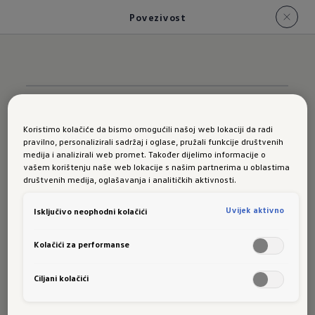
Povezivost
Koristimo kolačiće da bismo omogućili našoj web lokaciji da radi
pravilno, personalizirali sadržaj i oglase, pružali funkcije društvenih
Vozila prikazana na ovim stranicama mogu se prema
medija i analizirali web promet. Također dijelimo informacije o
pojedinim detaljima razlikovati od aktualnog BH
vašem korištenju naše web lokacije s našim partnerima u oblastima
programa isporuke. Djelomično je prikazana dodatna
društvenih medija, oglašavanja i analitičkih aktivnosti.
oprema uz nadoplatu. Sve gore navedene cijene su
Uvijek aktivno
Isključivo neophodni kolačići
neobvezujuće, preporučene cijene, uključujući PDV. U
rijetkim slučajevima postoji mogućnost da cijene nisu
Kolačići za performanse
aktuelne. Molimo kontaktirajte Vašeg trgovca za
detaljnu kalkulaciju cijene. Zadržavamo pravo
Ciljani kolačići
promjena u modelima, konstrukciji, opremi,
tehničkim podacima, cijenama. Prikazana vozila
moguće je uz nadoplatu dobiti sa dodatnom