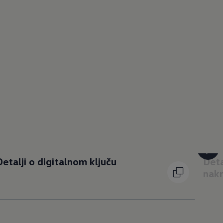
Detalji o digitalnom ključu
Deta
nakn