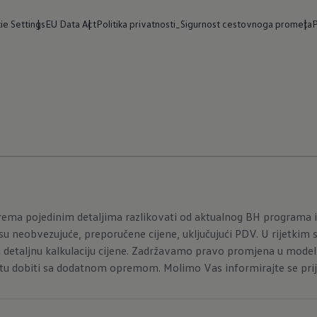
ie Settings
EU Data Act
Politika privatnosti_Sigurnost cestovnoga prometa
P
ema pojedinim detaljima razlikovati od aktualnog BH programa i
u neobvezujuće, preporučene cijene, uključujući PDV. U rijetkim 
 detaljnu kalkulaciju cijene. Zadržavamo pravo promjena u model
tu dobiti sa dodatnom opremom. Molimo Vas informirajte se prije 