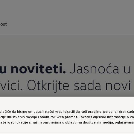
daju.
vost
u noviteti.
Jasnoća u 
ici. Otkrijte sada novi
ovi dizajnerski jezik ID. modela – moderan, jasan i 
olačiće da bismo omogućili našoj web lokaciji da radi pravilno, personalizirali sadr
itetna atmosfera sa velikim ekranima i intuitivnim u
kcije društvenih medija i analizirali web promet. Također dijelimo informacije o 
naše web lokacije s našim partnerima u oblastima društvenih medija, oglašavanja 
obnost. Njegova snažna električna tehnologija, dugi