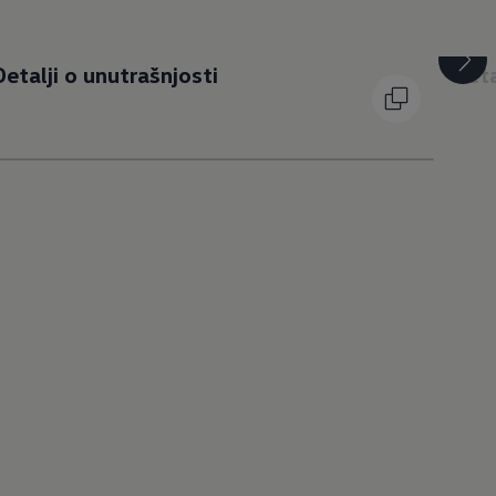
Detalji o unutrašnjosti
Deta