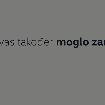
vas također
moglo za
z