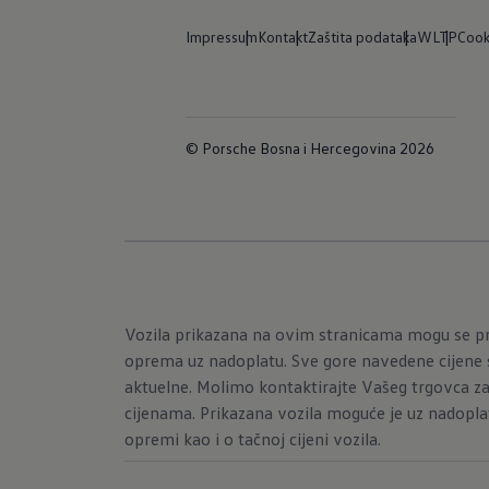
Impressum
Kontakt
Zaštita podataka
WLTP
Cook
© Porsche Bosna i Hercegovina 2026
Vozila prikazana na ovim stranicama mogu se pr
oprema uz nadoplatu. Sve gore navedene cijene s
aktuelne. Molimo kontaktirajte Vašeg trgovca za
cijenama. Prikazana vozila moguće je uz nadopla
opremi kao i o tačnoj cijeni vozila.