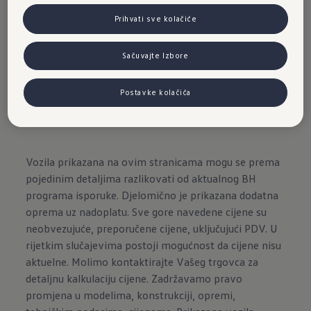
dennoch Interesse an einer analogen Version
Prihvati sve kolačiće
haben, kannst du dich jederzeit an einen
Volkswagen Partner in deiner Nähe wenden.
Sačuvajte Izbore
Postavke kolačića
Vozila prikazana na ovim stranicama mogu se prema
pojedinim detaljima razlikovati od aktualnog BH
programa isporuke. Djelomično je prikazana dodatna
oprema uz nadoplatu. Sve gore navedene cijene su
neobvezujuće, preporučene cijene, uključujući PDV. U
rijetkim slučajevima postoji mogućnost da cijene nisu
aktuelne. Molimo kontaktirajte Vašeg trgovca za
detaljnu kalkulaciju cijene. Zadržavamo pravo
promjena u modelima, konstrukciji, opremi,