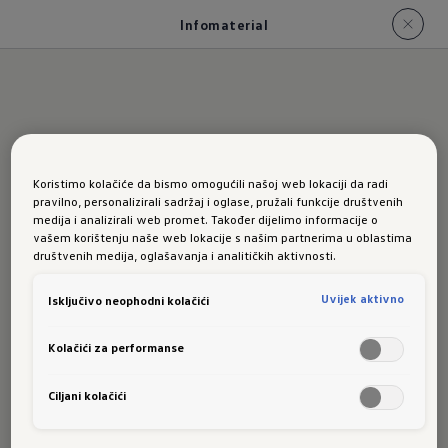
Infomaterial
ID.3 Infomaterial
Koristimo kolačiće da bismo omogućili našoj web lokaciji da radi
pravilno, personalizirali sadržaj i oglase, pružali funkcije društvenih
medija i analizirali web promet. Također dijelimo informacije o
vašem korištenju naše web lokacije s našim partnerima u oblastima
VW ID.3 Neo Katalog/Prospekt inkl. 
društvenih medija, oglašavanja i analitičkih aktivnosti.
technischer Daten
Uvijek aktivno
Isključivo neophodni kolačići
VW ID.3 Preisliste
Kolačići za performanse
Aus Gründen der Nachhaltigkeit bieten wir die
Ciljani kolačići
Verkaufsunterlagen hier ausschließlich in
digitaler Form als PDF-Download an. Solltest du