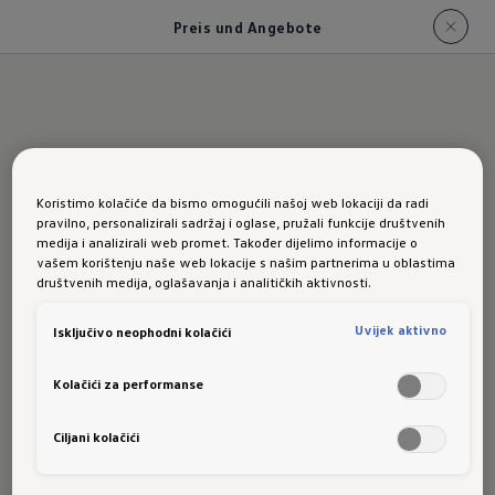
Preis und Angebote
Der ID.3 Neo: Preis
Koristimo kolačiće da bismo omogućili našoj web lokaciji da radi
und aktuelle
pravilno, personalizirali sadržaj i oglase, pružali funkcije društvenih
medija i analizirali web promet. Također dijelimo informacije o
Angebote
vašem korištenju naše web lokacije s našim partnerima u oblastima
društvenih medija, oglašavanja i analitičkih aktivnosti.
Uvijek aktivno
Isključivo neophodni kolačići
Bereits ab €
28.990,-
in der
*
Ausstattungslinie Pure.
Kolačići za performanse
Für Privatkunden
Ciljani kolačići
Hier findest du einen Überblick über alle