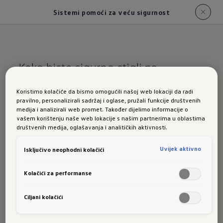
Sistemi pomoći za veću sigurnost
Kako biste sigurno stigli na
odredište.
Koristimo kolačiće da bismo omogućili našoj web lokaciji da radi
pravilno, personalizirali sadržaj i oglase, pružali funkcije društvenih
Sistemi pomoći za
medija i analizirali web promet. Također dijelimo informacije o
vašem korištenju naše web lokacije s našim partnerima u oblastima
veću sigurnost za
društvenih medija, oglašavanja i analitičkih aktivnosti.
novi ID.3 Neo na prvi
Uvijek aktivno
Isključivo neophodni kolačići
pogled
Kolačići za performanse
Ciljani kolačići
Sljedeći sistemi pomoći dostupni su za varijante
modela ID.3: