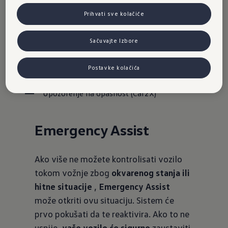
Hitna pomoć
Prihvati sve kolačiće
Pomoć pri hitnom kočenju "Front Assist"
Sačuvajte Izbore
Lane Assist
Postavke kolačića
Proaktivni sistem zaštite putnika
Upozorenje na opasnost (Car2X)
Emergency Assist
Ako više ne možete kontrolisati vozilo
tokom vožnje zbog
okvarenog stanja ili
hitne situacije
,
Emergency Assist
može otkriti ovu situaciju. Sistem će
prvo pokušati da te reaktivira. Ako to ne
uspije,
vaše vozilo će sigurno
zaustaviti