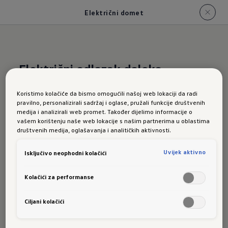
Električni domet
Električni odlazak daleko
Novi Golf:
Električni
Koristimo kolačiće da bismo omogućili našoj web lokaciji da radi
pravilno, personalizirali sadržaj i oglase, pružali funkcije društvenih
domet
medija i analizirali web promet. Također dijelimo informacije o
vašem korištenju naše web lokacije s našim partnerima u oblastima
društvenih medija, oglašavanja i analitičkih aktivnosti.
Uvijek aktivno
Isključivo neophodni kolačići
U čisto električnom režimu, Golf eHybrid ima
Kolačići za performanse
domet do 107 km (u kombinaciji prema WLTP-
u).
Ako usporite tokom vožnje, tj. kočite, baterija
Ciljani kolačići
se malo puni. Ovaj proces, nazvan
rekuperacija
,
povećava vaš domet tokom vožnje.