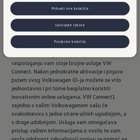
Passatu
Prihvati sve kolačiće
Sačuvajte Izbore
Postavke kolačića
Ako ste od samog početka potpuno umreženi, na
raspolaganju vam stoje brojne usluge VW
Connect. Nakon jednokratne aktivacije i prijave
putem svog Volkswagen ID-ja možete se vrlo
jednostavno i pri tome besplatno koristiti
inovativnim online uslugama. VW Connect1
zajedno s vašim Volkswagenom vašu će
svakodnevicu s jedne strane učiniti ugodnijom, a
s druge udobnijom. Usluga vam omogućava
pristup važnim informacijama o vozilu te vam
pruža udobnost zahvaljujući pozivu za pomoć na