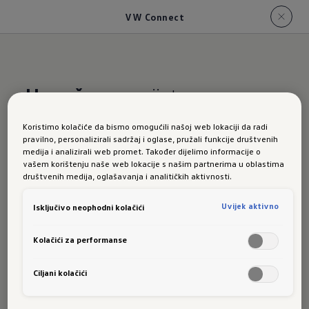
VW Connect
Umrežen
sa svijetom
Koristimo kolačiće da bismo omogućili našoj web lokaciji da radi
VW
pravilno, personalizirali sadržaj i oglase, pružali funkcije društvenih
medija i analizirali web promet. Također dijelimo informacije o
vašem korištenju naše web lokacije s našim partnerima u oblastima
društvenih medija, oglašavanja i analitičkih aktivnosti.
Connect
Uvijek aktivno
Isključivo neophodni kolačići
Kolačići za performanse
u novom
Ciljani kolačići