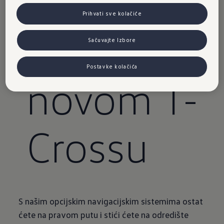
navigacij
Prihvati sve kolačiće
a
u
Sačuvajte Izbore
Postavke kolačića
novom T-
Crossu
S našim opcijskim navigacijskim sistemima ostat
ćete na pravom putu i stići ćete na odredište