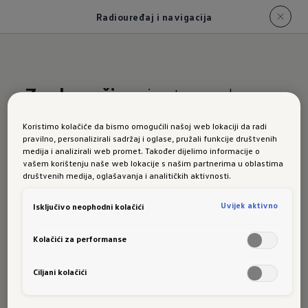
Radiouređaj i navigacija
Zvuk u ušima
i ruta pred
očima.
Koristimo kolačiće da bismo omogućili našoj web lokaciji da radi
pravilno, personalizirali sadržaj i oglase, pružali funkcije društvenih
Radioure
medija i analizirali web promet. Također dijelimo informacije o
vašem korištenju naše web lokacije s našim partnerima u oblastima
društvenih medija, oglašavanja i analitičkih aktivnosti.
Uvijek aktivno
Isključivo neophodni kolačići
đaj i
Kolačići za performanse
Ciljani kolačići