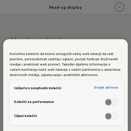
Head-up display
Head-up display
Koristimo kolačiće da bismo omogućili našoj web lokaciji da radi
Jedan pogled.
pravilno, personalizirali sadržaj i oglase, pružali funkcije društvenih
medija i analizirali web promet. Također dijelimo informacije o
vašem korištenju naše web lokacije s našim partnerima u oblastima
Sve važne
društvenih medija, oglašavanja i analitičkih aktivnosti.
Uvijek aktivno
Isključivo neophodni kolačići
informacije.
Kolačići za performanse
Ciljani kolačići
Zadržati važne informacije u vidnom polju i