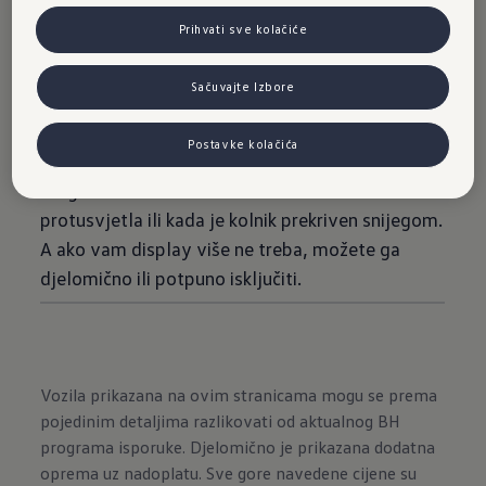
istovremeno gledati cestu: to je velika prednost
Prihvati sve kolačiće
opcijskog Head-up display-a. Jedan dio
vjetrobranskog stakla postaje projekcijska
Sačuvajte Izbore
površina na kojoj se prikazuju brzina, obavijesti
sistema podrške za vozača ili navigacijske
Postavke kolačića
obavijesti. S projekcijske se površine informacije
mogu vrlo dobro iščitati čak i kada ima
protusvjetla ili kada je kolnik prekriven snijegom.
A ako vam display više ne treba, možete ga
djelomično ili potpuno isključiti.
Vozila prikazana na ovim stranicama mogu se prema
pojedinim detaljima razlikovati od aktualnog BH
programa isporuke. Djelomično je prikazana dodatna
oprema uz nadoplatu. Sve gore navedene cijene su