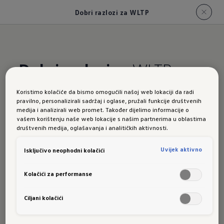
Dobri razlozi za WLTP
Dobri razlozi
za WLTP.
Koristimo kolačiće da bismo omogućili našoj web lokaciji da radi
Potrošnja automobila može odstupati od
pravilno, personalizirali sadržaj i oglase, pružali funkcije društvenih
medija i analizirali web promet. Također dijelimo informacije o
podataka koje navodi proizvođač. Stoga se
vašem korištenju naše web lokacije s našim partnerima u oblastima
podaci utvrđeni na osnovu "Novog europskog
društvenih medija, oglašavanja i analitičkih aktivnosti.
ciklusa vožnje (NEFZ) vrlo često kritiziraju.
Uvijek aktivno
Isključivo neophodni kolačići
Razlog tome je da realna potrošnja jako ovisi
o individualnom ponašanju u vožnji i opremi
Kolačići za performanse
vozila. Primjerice o tome koristi li se automobil
pretežito u gradu, na otvorenoj cesti ili na
Ciljani kolačići
autoputu. Kako bi se u obzir uzele i ove razlike,
teorijski uvjeti NEFZ ciklusa pretvaraju se u