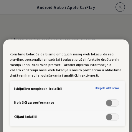
Android Auto i Apple CarPlay
Prenesite aplikacije sa svog
smartphone uređaja na display
Koristimo kolačiće da bismo omogućili našoj web lokaciji da radi
pravilno, personalizirali sadržaj i oglase, pružali funkcije društvenih
Android Auto i
medija i analizirali web promet. Također dijelimo informacije o
vašem korištenju naše web lokacije s našim partnerima u oblastima
društvenih medija, oglašavanja i analitičkih aktivnosti.
Apple CarPlay u
Uvijek aktivno
Isključivo neophodni kolačići
novom modelu T-
Kolačići za performanse
Roc
Ciljani kolačići