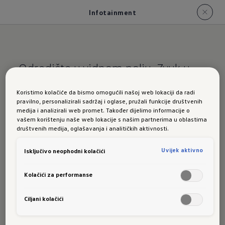
Infotainment
Odredište u vidnom polju. Zvuk u
ušima.
Koristimo kolačiće da bismo omogućili našoj web lokaciji da radi
pravilno, personalizirali sadržaj i oglase, pružali funkcije društvenih
Infotainment
medija i analizirali web promet. Također dijelimo informacije o
vašem korištenju naše web lokacije s našim partnerima u oblastima
društvenih medija, oglašavanja i analitičkih aktivnosti.
Uvijek aktivno
Isključivo neophodni kolačići
Radiouređaj „Composition”
Kolačići za performanse
Naš osnovni radiouređaj „Composition” ima
digitalni DAB+ prijam, bluetooth interfejs za
Ciljani kolačići
mobilni telefon i dva USB-C interfejsa sa