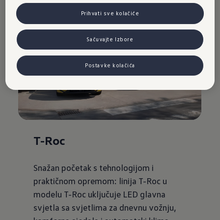
Prihvati sve kolačiće
Sačuvajte Izbore
Postavke kolačića
T-Roc
Snažan početak s tehnologijom i
praktičnom opremom: linija T-Roc u
modelu T-Roc uključuje LED glavna
svjetla sa svjetlima za dnevnu vožnju,