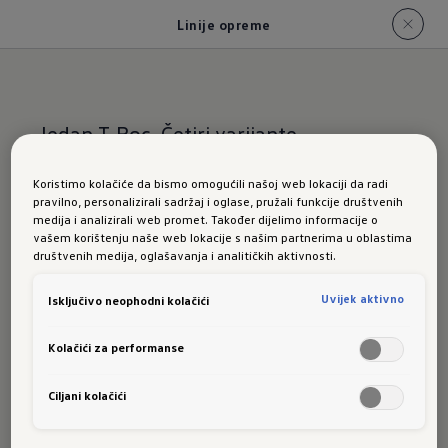
Linije opreme
Jedan T-Roc. Četiri varijante.
Pregled linija
Koristimo kolačiće da bismo omogućili našoj web lokaciji da radi
pravilno, personalizirali sadržaj i oglase, pružali funkcije društvenih
medija i analizirali web promet. Također dijelimo informacije o
opreme modela
vašem korištenju naše web lokacije s našim partnerima u oblastima
društvenih medija, oglašavanja i analitičkih aktivnosti.
T-Roc
Uvijek aktivno
Isključivo neophodni kolačići
Kolačići za performanse
Funkcionalno, dodatno udobno ili posebno
Ciljani kolačići
sportski: otkrijte što odlikuje pojedine linije
modela T-Roc i pronađite svog favorita.