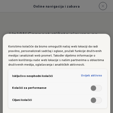
Online navigacija i zabava
Uz VW Connect stižete sigurno na
odredište
Koristimo kolačiće da bismo omogućili našoj web lokaciji da radi
pravilno, personalizirali sadržaj i oglase, pružali funkcije društvenih
Online navigacija
medija i analizirali web promet. Također dijelimo informacije o
vašem korištenju naše web lokacije s našim partnerima u oblastima
društvenih medija, oglašavanja i analitičkih aktivnosti.
i zabava u novom
Uvijek aktivno
Isključivo neophodni kolačići
modelu T-Roc
Kolačići za performanse
Ciljani kolačići
Uz inteligentnu navigaciju¹ stići ćete opuštenije