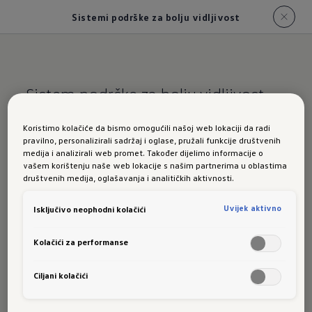
Sistemi podrške za bolju vidljivost
Sistem podrške za bolju vidljivost
Pregled sistema podrške
Koristimo kolačiće da bismo omogućili našoj web lokaciji da radi
pravilno, personalizirali sadržaj i oglase, pružali funkcije društvenih
za bolju vidljivost za
medija i analizirali web promet. Također dijelimo informacije o
vašem korištenju naše web lokacije s našim partnerima u oblastima
novi T-Roc
društvenih medija, oglašavanja i analitičkih aktivnosti.
Uvijek aktivno
Isključivo neophodni kolačići
Sljedeći sistemi podrške za veću sigurnost
Kolačići za performanse
raspoloživi su za varijante novog modela T-Roc:
Ciljani kolačići
Dinamična pdrška za duga svjetla „Dynamic 
Light Assist“