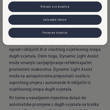
Prihvati sve kolačiće
Dynamic Light Assist
Sačuvajte Izbore
Opcijski dostupna podrška Dynamic Light Assist
može spriječiti zasljepljivanje drugih učesnika u
Postavke kolačića
prometu vašim dugim svjetlima. Sistem može
prepoznati vozila iz suprotnog smjera i vozila
ispred i isključiti ih iz vlastitog svjetlosnog snopa
dugih svjetala. Osim toga, Dynamic Light Assist
može smanjiti zasljepljivanje reflektirajućim
prometnim znakovima. Dynamic Light Assist
može na autoputovima prepoznati vozila iz
suprotnog smjera i automatski ih isključiti iz
svjetlosnog snopa dugih svjetala.
Pri tome u naseljenim mjestima dolazi do
automatske promjene s dugih svjetala na kratka