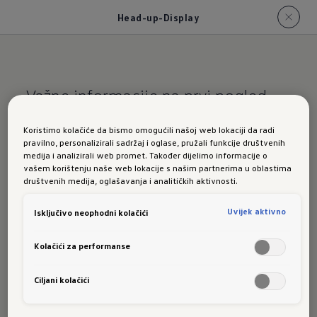
Head-up-Display
Važne informacije na prvi pogled.
Head-up Display
Koristimo kolačiće da bismo omogućili našoj web lokaciji da radi
pravilno, personalizirali sadržaj i oglase, pružali funkcije društvenih
medija i analizirali web promet. Također dijelimo informacije o
vašem korištenju naše web lokacije s našim partnerima u oblastima
društvenih medija, oglašavanja i analitičkih aktivnosti.
Opcijski Head-up display pretvara jedan dio
Uvijek aktivno
Isključivo neophodni kolačići
vjetrobranskog stakla u projekcijsku površinu na
kojoj se prikazuju brzina, obavijesti sistema
Kolačići za performanse
podrške za vožnju ili navigacijske obavijesti. S
Ciljani kolačići
projekcijske se površine informacije mogu vrlo
dobro iščitati čak i kada ima protusvjetla. Tako