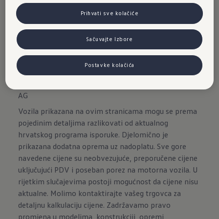
ćete uvijek biti dobro informisani - a da ne
Prihvati sve kolačiće
morate micati pogled s ceste.
Sačuvajte Izbore
Postavke kolačića
Izjava o odricanju odgovornosti društva Volkswagen
AG
Vozila prikazana na ovim stranicama mogu se prema
pojedinim detaljima razlikovati od aktualnog
hrvatskog programa isporuke. Djelomično je
prikazana dodatna oprema uz nadoplatu. Sve gore
navedene cijene su neobvezujuće, preporučene cijene
uključujući PDV i poseban porez na motorna vozila. U
rijetkim slučajevima postoji mogućnost da cijene nisu
aktualne. Molimo kontaktirajte vašeg trgovca za
detaljnu kalkulaciju cijene. Zadržavamo pravo
promjena u modelima, konstrukciji, opremi,