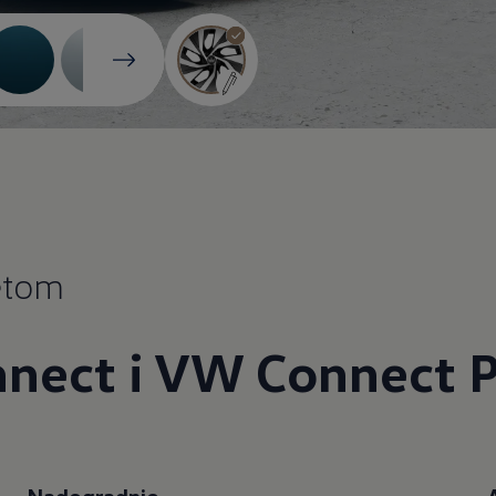
jetom
nect i VW Connect P