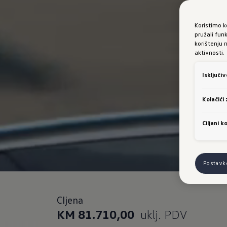
Koristimo k
pružali fun
korištenju 
aktivnosti.
Isključi
Kolačići
Ciljani ko
Postavk
CIjena
KM 81.710,00
uklj. PDV