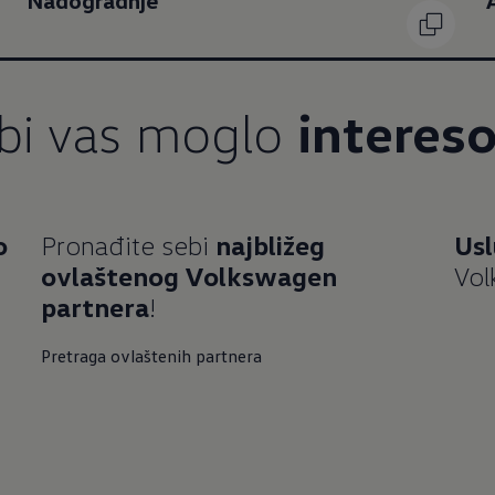
Nadogradnje
bi vas moglo
intereso
o
Pronađite sebi
najbližeg
Usl
ovlaštenog Volkswagen
Vo
partnera
!
Pretraga ovlaštenih partnera