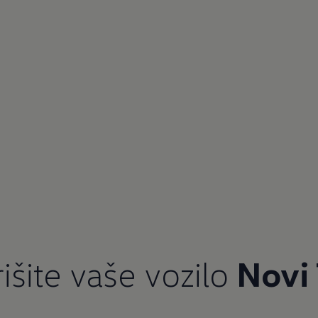
išite vaše vozilo
Novi 