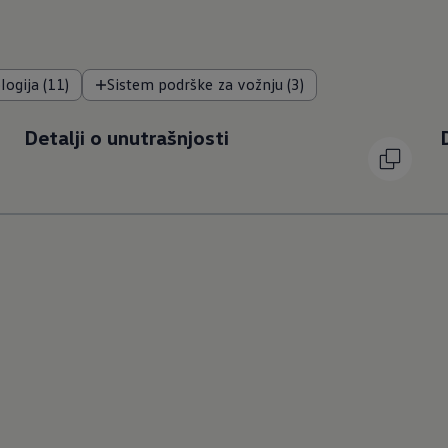
ogija (11)
Sistem podrške za vožnju (3)
Detalji o unutrašnjosti