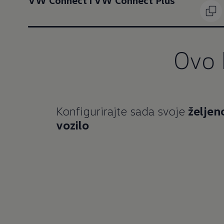
VW Connect i VW Connect Plus
Ovo 
Konfigurirajte sada svoje
željen
vozilo