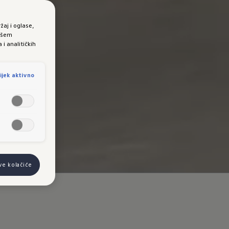
žaj i oglase,
vašem
i analitičkih
ijek aktivno
sve kolačiće