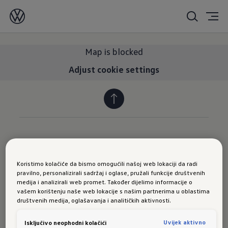
Map is blocked
Adjust cookie settings
VOLKSWAGEN
Koristimo kolačiće da bismo omogućili našoj web lokaciji da radi
pravilno, personalizirali sadržaj i oglase, pružali funkcije društvenih
Novosti
medija i analizirali web promet. Također dijelimo informacije o
vašem korištenju naše web lokacije s našim partnerima u oblastima
Volkswagen privredna vozila
društvenih medija, oglašavanja i analitičkih aktivnosti.
USLUGE
Uvijek aktivno
Isključivo neophodni kolačići