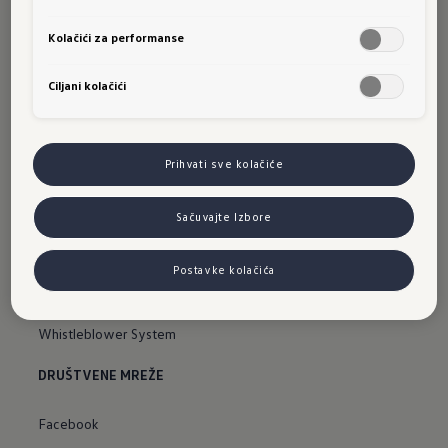
Odmah dostupna vozila
Kolačići za performanse
Pretraga partnera
Ciljani kolačići
Cjenovnici
PODRŠKA
Prihvati sve kolačiće
Kontakt
Sačuvajte Izbore
Impressum
Sitemap
Postavke kolačića
Declarations of conformity
Whistleblower System
DRUŠTVENE MREŽE
Facebook