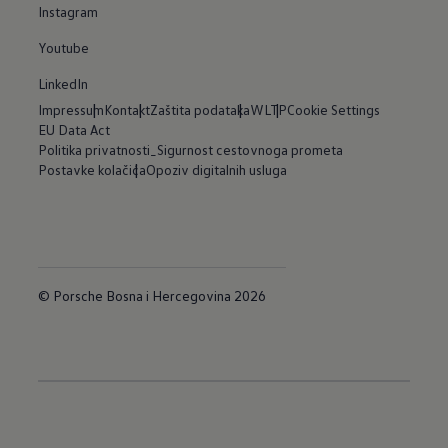
Instagram
Youtube
LinkedIn
Impressum
Kontakt
Zaštita podataka
WLTP
Cookie Settings
EU Data Act
Politika privatnosti_Sigurnost cestovnoga prometa
Postavke kolačića
Opoziv digitalnih usluga
© Porsche Bosna i Hercegovina 2026