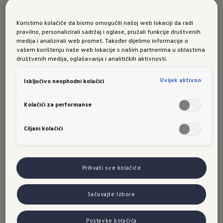
Koristimo kolačiće da bismo omogućili našoj web lokaciji da radi
pravilno, personalizirali sadržaj i oglase, pružali funkcije društvenih
Briga o kupcu
medija i analizirali web promet. Također dijelimo informacije o
vašem korištenju naše web lokacije s našim partnerima u oblastima
društvenih medija, oglašavanja i analitičkih aktivnosti.
Podrška za digitalne usluge
Uvijek aktivno
Isključivo neophodni kolačići
E-mail: weconnect-support@volkswagen.de
Kolačići za performanse
Za Vas smo tu sve vrijeme.
Ciljani kolačići
Brig
a o kupcu
Prihvati sve kolačiće
Ko
ntakt za primjedbe, sugestije i pohvale Importeru i
Sačuvajte Izbore
trgovačkoj mreži:
Postavke kolačića