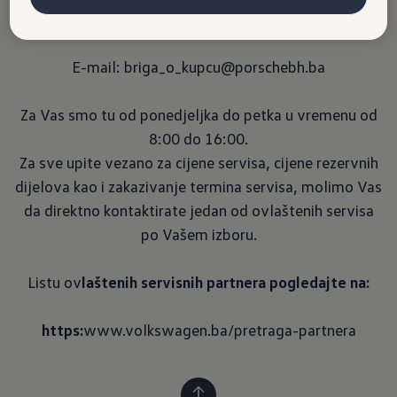
Telefon: +387 33 257 082
E-mail: briga_o_kupcu@porschebh.ba
Za Vas smo tu od ponedjeljka do petka u vremenu od
8:00 do 16:00.
Za sve upite vezano za cijene servisa, cijene rezervnih
dijelova kao i zakazivanje termina servisa, molimo Vas
da direktno kontaktirate jedan od ovlaštenih servisa
po Vašem izboru.
Listu ov
laštenih servisnih partnera pogledajte na:
https: