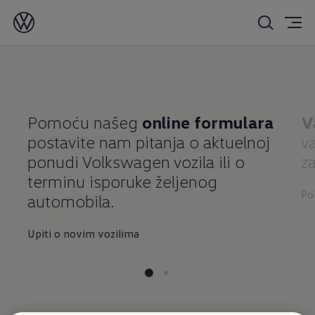
Pomoću našeg
online formulara
V
postavite nam pitanja o aktuelnoj
va
ponudi Volkswagen vozila ili o
z
terminu isporuke željenog
Poh
automobila.
Upiti o novim vozilima