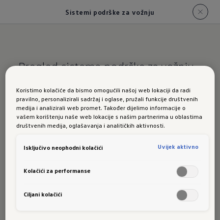
Sistemi podrške za vožnju
Pregled sistema podrške za vožnju
modela Tayron.
Koristimo kolačiće da bismo omogućili našoj web lokaciji da radi
pravilno, personalizirali sadržaj i oglase, pružali funkcije društvenih
Sistemi podrške za
medija i analizirali web promet. Također dijelimo informacije o
vašem korištenju naše web lokacije s našim partnerima u oblastima
vožnju novog modela
društvenih medija, oglašavanja i analitičkih aktivnosti.
Tayron
Uvijek aktivno
Isključivo neophodni kolačići
Kolačići za performanse
Sljedeći sistemi podrške za vožnju raspoloživi su
za varijante modela Tayron:
Ciljani kolačići