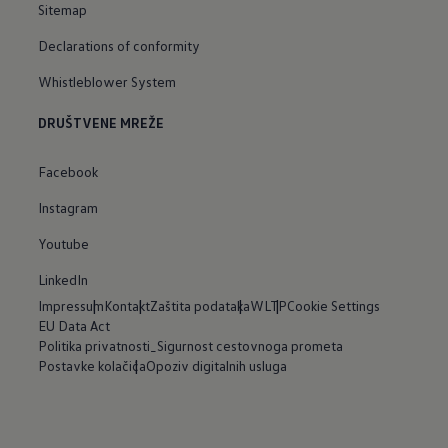
Sitemap
Declarations of conformity
Whistleblower System
DRUŠTVENE MREŽE
Facebook
Instagram
Youtube
LinkedIn
Impressum
Kontakt
Zaštita podataka
WLTP
Cookie Settings
EU Data Act
Politika privatnosti_Sigurnost cestovnoga prometa
Postavke kolačića
Opoziv digitalnih usluga