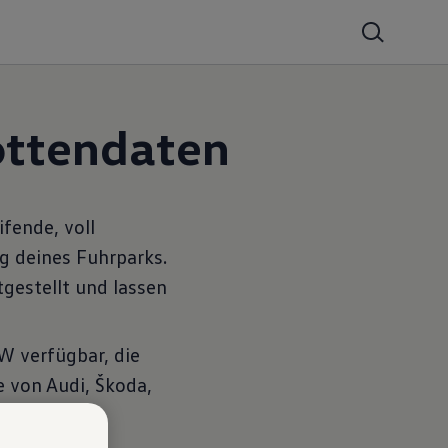
otten­daten
fende, voll
g deines Fuhrparks.
gestellt und lassen
W verfügbar, die
 von Audi, Škoda,
(Onboard