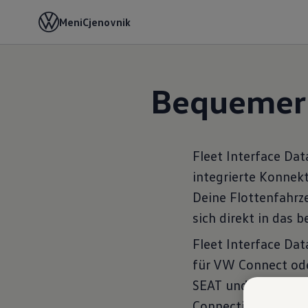
Meni
Cjenovnik
Početna
Digitalni dodaci
Šta su digitalni dodaci
Bequemer Z
Fleet Interface Da
integrierte Konnek
Deine Flottenfahrz
sich direkt in das
Fleet Interface Da
für VW Connect ode
SEAT und CUPRA mit
Connectivity Unit G