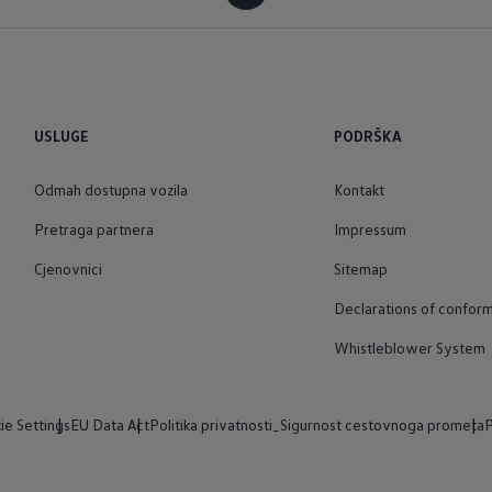
USLUGE
PODRŠKA
Odmah dostupna vozila
Kontakt
Pretraga partnera
Impressum
Cjenovnici
Sitemap
Declarations of conform
Whistleblower System
ie Settings
EU Data Act
Politika privatnosti_Sigurnost cestovnoga prometa
P