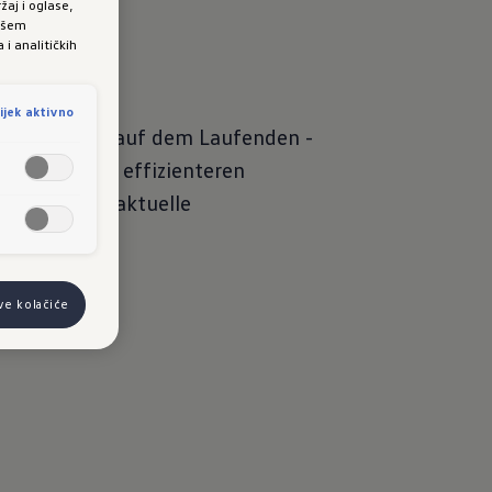
žaj i oglase,
vašem
hier
.
i analitičkih
ijek aktivno
nterface Data auf dem Laufenden -
: Erhalte zum effizienteren
ner Flotte aktuelle
onen über:
sve kolačiće