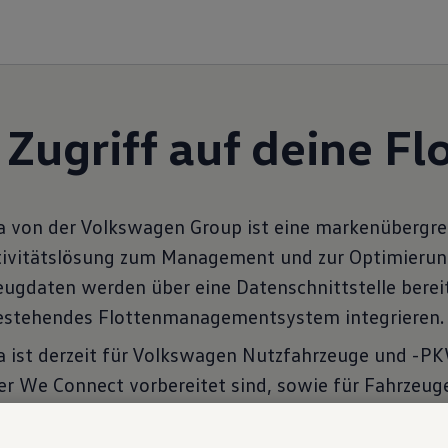
Fleet Interface Data
ugriff auf deine Fl
ta von der Volkswagen Group ist eine markenübergrei
tivitätslösung zum Management und zur Optimierun
eugdaten werden über eine Datenschnittstelle bereit
 bestehendes Flottenmanagementsystem integrieren.
ta ist derzeit für Volkswagen Nutzfahrzeuge und -PK
r We Connect vorbereitet sind, sowie für Fahrzeuge
 der neuesten Generation mobiler Online-Dienste 
en. 3).