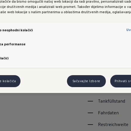
olačiće da bismo omogućili našoj web lokaciji da radi pravilno, personalizirali sadr
kcije društvenih medija i analizirali web promet. Također dijelimo informacije o 
r alle unterstützten Marken und Modelle findest du
naše web lokacije s našim partnerima u oblastima društvenih medija, oglašavanja 
Uv
vo neophodni kolačići
Bleibe mit Fleet I
 za performanse
digital und einfach
Management von dei
lačići
Fahrzeuginformati
Live Position
e kolačića
Sačuvajte Izbore
Prihvati 
Wartungsdaten
Tankfüllstand
Fahrdaten
Restreichweite