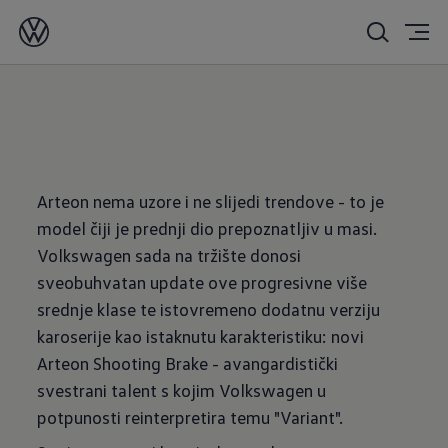
11/02/2020
Arteon nema uzore i ne slijedi trendove - to je
model čiji je prednji dio prepoznatljiv u masi.
Volkswagen sada na tržište donosi
sveobuhvatan update ove progresivne više
srednje klase te istovremeno dodatnu verziju
karoserije kao istaknutu karakteristiku: novi
Arteon Shooting Brake - avangardistički
svestrani talent s kojim Volkswagen u
potpunosti reinterpretira temu "Variant".