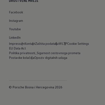
DRUŠTVENE MREŽE
Facebook
Instagram
Youtube
LinkedIn
Impressum
Kontakt
Zaštita podataka
WLTP
Cookie Settings
EU Data Act
Politika privatnosti_Sigurnost cestovnoga prometa
Postavke kolačića
Opoziv digitalnih usluga
© Porsche Bosna i Hercegovina 2026