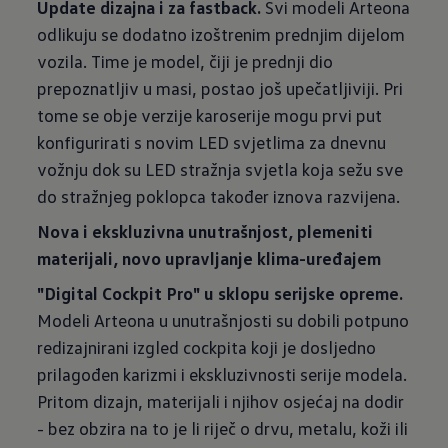
Update dizajna i za fastback.
Svi modeli Arteona
odlikuju se dodatno izoštrenim prednjim dijelom
vozila. Time je model, čiji je prednji dio
prepoznatljiv u masi, postao još upečatljiviji. Pri
tome se obje verzije karoserije mogu prvi put
konfigurirati s novim LED svjetlima za dnevnu
vožnju dok su LED stražnja svjetla koja sežu sve
do stražnjeg poklopca također iznova razvijena.
Nova i ekskluzivna unutrašnjost, plemeniti
materijali, novo upravljanje klima-uređajem
"Digital Cockpit Pro" u sklopu serijske opreme.
Modeli Arteona u unutrašnjosti su dobili potpuno
redizajnirani izgled cockpita koji je dosljedno
prilagođen karizmi i ekskluzivnosti serije modela.
Pritom dizajn, materijali i njihov osjećaj na dodir
- bez obzira na to je li riječ o drvu, metalu, koži ili