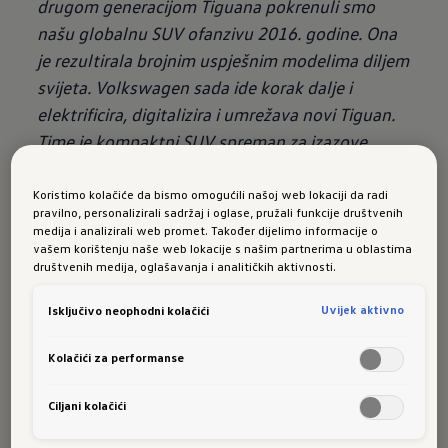
drugom generacijom Tiguana pokrenuli smo
našu globalnu SUV ofanzivu 2016. godine. Ona
je rezultirala brojnim uspješnim modelima diljem
svijeta. Volkswagen sada ide korak dalje i
elektrificira, digitalizira i umrežava novi Tiguan.
Time je kompaktni SUV spreman za izazove
našeg vremena
."
Koristimo kolačiće da bismo omogućili našoj web lokaciji da radi
pravilno, personalizirali sadržaj i oglase, pružali funkcije društvenih
medija i analizirali web promet. Također dijelimo informacije o
vašem korištenju naše web lokacije s našim partnerima u oblastima
društvenih medija, oglašavanja i analitičkih aktivnosti.
Uvijek aktivno
Isključivo neophodni kolačići
Sva ključna tehnološka područja uspješnog
modela čine važan iskorak: Volkswagen
Kolačići za performanse
elektrizira Tiguan novim, izrazito modernim
plug-in hibridnim pogonom. SUV je pri tomu prvi
Ciljani kolačići
put zauzeo startnu poziciju kao samostalni