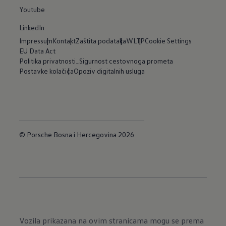
Youtube
LinkedIn
Impressum
Kontakt
Zaštita podataka
WLTP
Cookie Settings
EU Data Act
Politika privatnosti_Sigurnost cestovnoga prometa
Postavke kolačića
Opoziv digitalnih usluga
© Porsche Bosna i Hercegovina 2026
Vozila prikazana na ovim stranicama mogu se prema