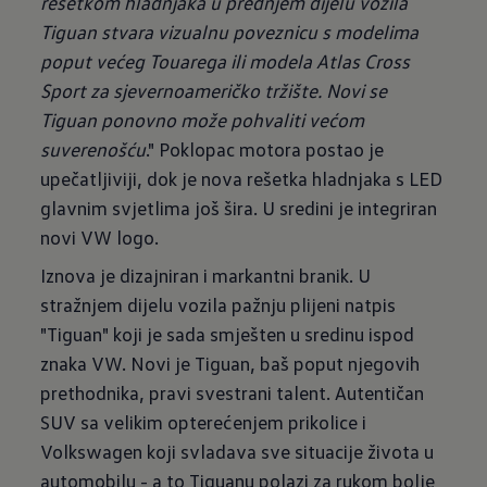
rešetkom hladnjaka u prednjem dijelu vozila
Tiguan stvara vizualnu poveznicu s modelima
poput većeg Touarega ili modela Atlas Cross
Sport za sjevernoameričko tržište. Novi se
Tiguan ponovno može pohvaliti većom
suverenošću
." Poklopac motora postao je
upečatljiviji, dok je nova rešetka hladnjaka s LED
glavnim svjetlima još šira. U sredini je integriran
novi VW logo.
Iznova je dizajniran i markantni branik. U
stražnjem dijelu vozila pažnju plijeni natpis
"Tiguan" koji je sada smješten u sredinu ispod
znaka VW. Novi je Tiguan, baš poput njegovih
prethodnika, pravi svestrani talent. Autentičan
SUV sa velikim opterećenjem prikolice i
Volkswagen koji svladava sve situacije života u
automobilu - a to Tiguanu polazi za rukom bolje