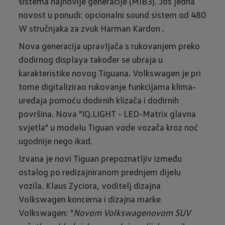
sistema najnovije generacije (MIB3). Još jedna
novost u ponudi: opcionalni sound sistem od 480
W stručnjaka za zvuk Harman Kardon .
Nova generacija upravljača s rukovanjem preko
dodirnog displaya također se ubraja u
karakteristike novog Tiguana. Volkswagen je pri
tome digitalizirao rukovanje funkcijama klima-
uređaja pomoću dodirnih klizača i dodirnih
površina. Nova "IQ.LIGHT - LED-Matrix glavna
svjetla" u modelu Tiguan vode vozača kroz noć
ugodnije nego ikad.
Izvana je novi Tiguan prepoznatljiv između
ostalog po redizajniranom prednjem dijelu
vozila. Klaus Zyciora, voditelj dizajna
Volkswagen koncerna i dizajna marke
Volkswagen: "
Novom Volkswagenovom SUV