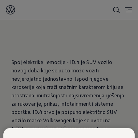
04/13/2021
Spoj elektrike i emocije - ID.4 je SUV vozilo
novog doba koje se uz to može voziti
nevjerojatno jednostavno. Ispod njegove
karoserije koja zrači snažnim karakterom kriju se
prostrana unutrašnjost i najsuvremenija rješenja
za rukovanje, prikaz, infotainment i sisteme
podrške. ID.4 prvo je potpuno električno SUV
vozilo marke Volkswagen koje se uvodi na
tržište u najvećem tržišnom segmentu na
svijetu, klasi kompaktnih SUV vozila.