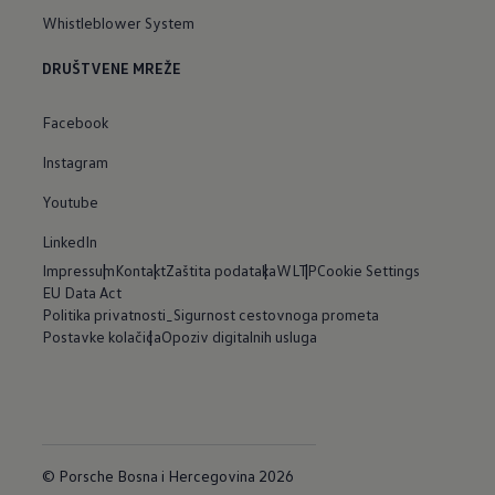
Whistleblower System
DRUŠTVENE MREŽE
Facebook
Instagram
Youtube
LinkedIn
Impressum
Kontakt
Zaštita podataka
WLTP
Cookie Settings
EU Data Act
Politika privatnosti_Sigurnost cestovnoga prometa
Postavke kolačića
Opoziv digitalnih usluga
© Porsche Bosna i Hercegovina 2026