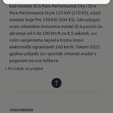
kod modela ID.4 Pure Performance City i ID.4
Pure Performance Style 125 kW (170 KS), a kod
modela linije Pro 150 kW (204 KS). Zahvaljujući
ovim vrhunskim motorima model ID.4 postići će
ubrzanje od 0 do 100 km/h za 8,5 sekundi, a u
svim varijantama najveća brzina iznosi
elektronički ograničenih 160 km/h. Tokom 2021.
godine uslijedit će i sportski vrhunski model s
pogonom na sve točkove.
« Povratak na pregled
VOLKSWAGEN