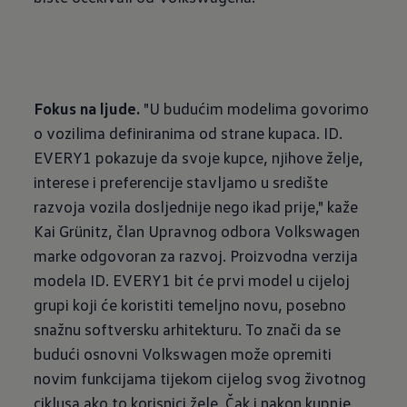
Fokus
na
ljude.
"U budućim modelima govorimo
o vozilima definiranima od strane kupaca. ID.
EVERY1 pokazuje da svoje kupce, njihove želje,
interese i preferencije stavljamo u središte
razvoja vozila dosljednije nego ikad prije," kaže
Kai Grünitz, član Upravnog odbora Volkswagen
marke odgovoran za razvoj. Proizvodna verzija
modela ID. EVERY1 bit će prvi model u cijeloj
grupi koji će koristiti temeljno novu, posebno
snažnu softversku arhitekturu. To znači da se
budući osnovni Volkswagen može opremiti
novim funkcijama tijekom cijelog svog životnog
ciklusa ako to korisnici žele. Čak i nakon kupnje