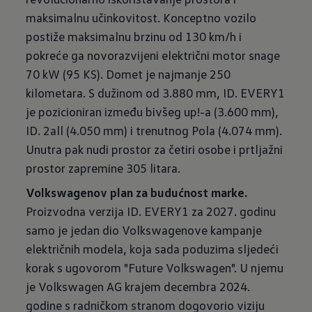
maksimalnu učinkovitost. Konceptno vozilo
postiže maksimalnu brzinu od 130 km/h i
pokreće ga novorazvijeni električni motor snage
70 kW (95 KS). Domet je najmanje 250
kilometara. S dužinom od 3.880 mm, ID. EVERY1
je pozicioniran između bivšeg up!-a (3.600 mm),
ID. 2all (4.050 mm) i trenutnog Pola (4.074 mm).
Unutra pak nudi prostor za četiri osobe i prtljažni
prostor zapremine 305 litara.
Volkswagenov
plan
za
budućnost
marke.
Proizvodna verzija ID. EVERY1 za 2027. godinu
samo je jedan dio Volkswagenove kampanje
električnih modela, koja sada poduzima sljedeći
korak s ugovorom "Future Volkswagen". U njemu
je Volkswagen AG krajem decembra 2024.
godine s radničkom stranom dogovorio viziju