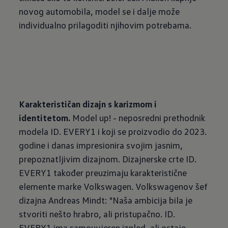
novog automobila, model se i dalje može
individualno prilagoditi njihovim potrebama.
Karakterističan dizajn s karizmom i
identitetom.
Model up! - neposredni prethodnik
modela ID. EVERY1 i koji se proizvodio do 2023.
godine i danas impresionira svojim jasnim,
prepoznatljivim dizajnom. Dizajnerske crte ID.
EVERY1 također preuzimaju karakteristične
elemente marke Volkswagen. Volkswagenov šef
dizajna Andreas Mindt: "Naša ambicija bila je
stvoriti nešto hrabro, ali pristupačno. ID.
EVERY1 ima samouvjeren izgled, ali ostaje