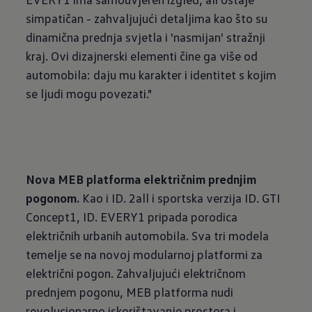
simpatičan - zahvaljujući detaljima kao što su
dinamična prednja svjetla i 'nasmijan' stražnji
kraj. Ovi dizajnerski elementi čine ga više od
automobila: daju mu karakter i identitet s kojim
se ljudi mogu povezati."
Nova
MEB
platforma
električnim
prednjim
pogonom.
Kao i ID. 2all i sportska verzija ID. GTI
Concept1, ID. EVERY1 pripada porodica
električnih urbanih automobila. Sva tri modela
temelje se na novoj modularnoj platformi za
električni pogon. Zahvaljujući električnom
prednjem pogonu, MEB platforma nudi
revolucionarno iskorištavanje prostora i