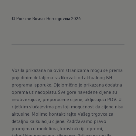
© Porsche Bosna i Hercegovina 2026
Vozila prikazana na ovim stranicama mogu se prema
pojedinim detaljima razlikovati od aktualnog BH
programa isporuke. Djelomično je prikazana dodatna
oprema uz nadoplatu. Sve gore navedene cijene su
neobvezujuće, preporučene cijene, uključujući PDV. U
rijetkim slučajevima postoji mogućnost da cijene nisu
aktuelne. Molimo kontaktirajte Vašeg trgovca za
detaljnu kalkulaciju cijene. Zadržavamo pravo
promjena u modelima, konstrukciji, opremi,
tehničkim podacima, cijenama. Prikazana vozila