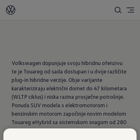
12/21/2020
Volkswagen dopunjuje svoju hibridnu ofenzivu
te je Touareg od sada dostupan i u dvije različite
plug-in hibridne verzije. Obje varijante
karakteriziraju električni domet do 47 kilometara
(WLTP ciklus) i niska razina prosječne potrošnje.
Ponuda SUV modela s elektromotorom i
benzinskim motorom započinje novim modelom
Touareg eHybrid sa sistemskom snagom od 280
kW (381 KS)1. Ova je verzija osmišljena za
visoku razinu udobnosti tokom vožnje te se