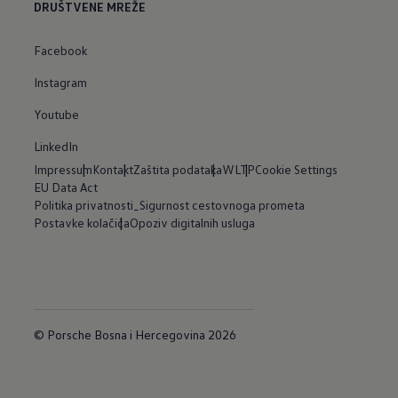
DRUŠTVENE MREŽE
Facebook
Instagram
Youtube
LinkedIn
Impressum
Kontakt
Zaštita podataka
WLTP
Cookie Settings
EU Data Act
Politika privatnosti_Sigurnost cestovnoga prometa
Postavke kolačića
Opoziv digitalnih usluga
© Porsche Bosna i Hercegovina 2026