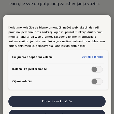
energije sve do potpunog zaustavljanja vozila.
Modeli ID.4, ID.5 i ID.7
također će uskoro biti
dostupni za narudžbu kao prvi modeli opremljeni
Koristimo kolačiće da bismo omogućili našoj web lokaciji da radi
pravilno, personalizirali sadržaj i oglase, pružali funkcije društvenih
ovim softverom, navedenim funkcijama i novim
medija i analizirali web promet. Također dijelimo informacije o
Innovision infotainment sustavom. Osim toga,
vašem korištenju naše web lokacije s našim partnerima u oblastima
društvenih medija, oglašavanja i analitičkih aktivnosti.
svi novi ID. modeli sada nude mogućnost
napajanja vanjskih uređaja - od električnih
Uvijek aktivno
Isključivo neophodni kolačići
roštilja do e- bicikala - snagom do 3,6 kW,
izravno iz visokonaponske baterije putem
Kolačići za performanse
funkcije Vehicle-to-Load.
Ciljani kolačići
Kai Grünitz, član Uprave Volkswagena zadužen
za tehnički razvoj, izjavio je: „Nova generacija
softvera donosi više performansi i još bolje
Prihvati sve kolačiće
korisničko iskustvo za ID. modele. Novi
Volkswagen električni modeli u malom i