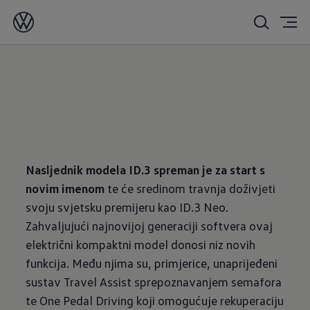
03/17/2026
Nasljednik modela ID.3 spreman je za start s
novim imenom
te će sredinom travnja doživjeti
svoju svjetsku premijeru kao ID.3 Neo.
Zahvaljujući najnovijoj generaciji softvera ovaj
električni kompaktni model donosi niz novih
funkcija. Među njima su, primjerice, unaprijeđeni
sustav Travel Assist sprepoznavanjem semafora
te One Pedal Driving koji omogućuje rekuperaciju