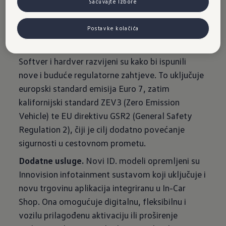
Sačuvajte Izbore
kompaktnom segmentu - ID. Polo, ID. Polo GTI i
ID. Cross - uskoro će također stići na tržište s
Postavke kolačića
ovim inovacijama, nudeći veću fleksibilnost u
svakodnevnoj upotrebi i slobodnom vremenu.”
Softver i hardver razvijeni su kako bi ispunili
nove i buduće regulatorne zahtjeve. To uključuje
europski standard emisija Euro 7, zatim
kalifornijski standard ZEV3 (Zero Emission
Vehicle) te EU direktivu GSR2 (General Safety
Regulation 2), čiji je cilj dodatno povećanje
sigurnosti u cestovnom prometu.
Dodatne usluge.
Novi ID. modeli opremljeni su
Innovision infotainment sustavom koji uključuje i
novu trgovinu aplikacija integriranu u In-Car
Shop. Ona omogućuje digitalnu, fleksibilnu i
vozilu prilagođenu aktivaciju ili proširenje