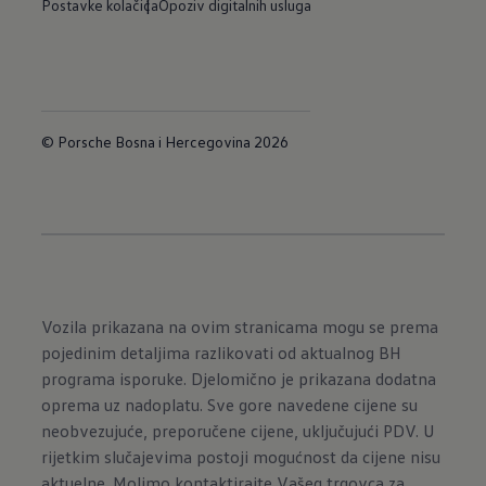
Postavke kolačića
Opoziv digitalnih usluga
© Porsche Bosna i Hercegovina 2026
Vozila prikazana na ovim stranicama mogu se prema
pojedinim detaljima razlikovati od aktualnog BH
programa isporuke. Djelomično je prikazana dodatna
oprema uz nadoplatu. Sve gore navedene cijene su
neobvezujuće, preporučene cijene, uključujući PDV. U
rijetkim slučajevima postoji mogućnost da cijene nisu
aktuelne. Molimo kontaktirajte Vašeg trgovca za