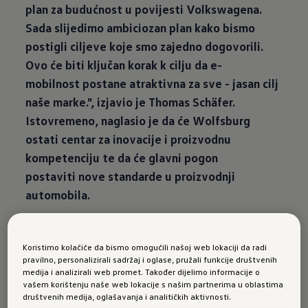
plan za budućnost u povijesti Volkswagena.
Sada slijedimo ambiciozan plan kako bismo
postigli ciljeve koje smo zajedno dogovorili.
Ovo će biti ključan korak k cilju da e-
mobilnost postane atraktivna za sve - jasan cilj
naše marke.", izjavio je Thomas Schäfer.
Istovremeno, naglasio je da će Wolfsburg
ostati centar za inovacije i proizvodnu
kompetenciju te da će glavni pogon
postaviti nove standarde u proizvodnji
automobila.
Koristimo kolačiće da bismo omogućili našoj web lokaciji da radi
pravilno, personalizirali sadržaj i oglase, pružali funkcije društvenih
medija i analizirali web promet. Također dijelimo informacije o
Volkswagen planira predstaviti ulazni konceptni
vašem korištenju naše web lokacije s našim partnerima u oblastima
automobil početkom marta, a Svjetska
društvenih medija, oglašavanja i analitičkih aktivnosti.