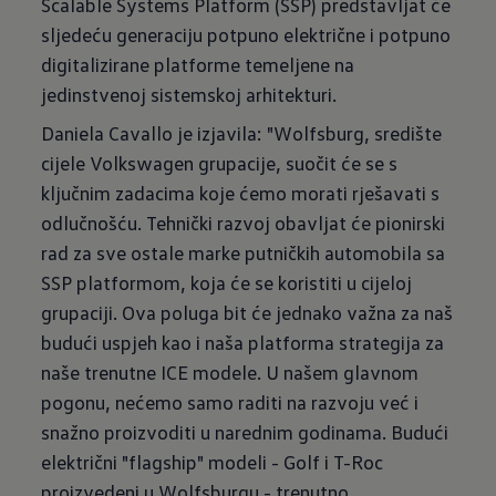
Scalable Systems Platform (SSP) predstavljat će
sljedeću generaciju potpuno električne i potpuno
digitalizirane platforme temeljene na
jedinstvenoj sistemskoj arhitekturi.
Daniela Cavallo je izjavila: "Wolfsburg, središte
cijele Volkswagen grupacije, suočit će se s
ključnim zadacima koje ćemo morati rješavati s
odlučnošću. Tehnički razvoj obavljat će pionirski
rad za sve ostale marke putničkih automobila sa
SSP platformom, koja će se koristiti u cijeloj
grupaciji. Ova poluga bit će jednako važna za naš
budući uspjeh kao i naša platforma strategija za
naše trenutne ICE modele. U našem glavnom
pogonu, nećemo samo raditi na razvoju već i
snažno proizvoditi u narednim godinama. Budući
električni "flagship" modeli - Golf i T-Roc
proizvedeni u Wolfsburgu - trenutno