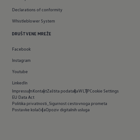
Declarations of conformity
Whistleblower System
DRUŠTVENE MREŽE
Facebook
Instagram
Youtube
LinkedIn
Impressum
Kontakt
Zaštita podataka
WLTP
Cookie Settings
EU Data Act
Politika privatnosti_Sigurnost cestovnoga prometa
Postavke kolačića
Opoziv digitalnih usluga