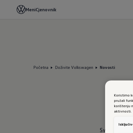
Meni
Cjenovnik
Početna
Doživite Volkswagen
Novosti
Koristimo k
pružali fun
korištenju 
aktivnosti.
Isključi
Sve je novo 