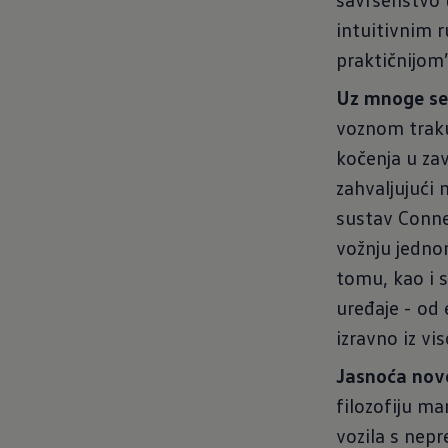
intuitivnim r
praktičnijom”
Uz mnoge se
voznom traku 
kočenja u za
zahvaljujući 
sustav Conne
vožnju jedno
tomu, kao i 
uređaje - od 
izravno iz vi
Jasnoća nov
filozofiju m
vozila s nep