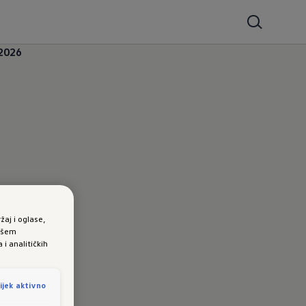
2026
žaj i oglase,
vašem
i analitičkih
ijek aktivno
vi svoju