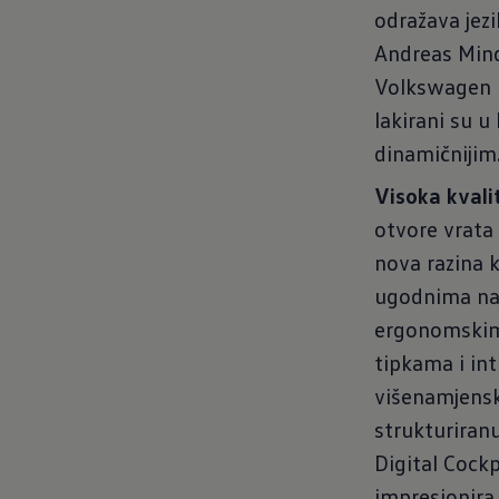
odražava jez
Andreas Mindt
Volkswagen ko
lakirani su u 
dinamičnijim
Visoka kvali
otvore vrata
nova razina k
ugodnima na 
ergonomskim 
tipkama i in
višenamjensk
strukturiran
Digital Cockp
impresionira