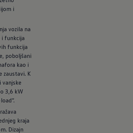
ijom i
nja vozila na
i funkcija
vih funkcija
e, poboljšani
afora kao i
e zaustavi. K
i vanjske
 do 3,6 kW
load”.
ražava
ednjeg kraja
om. Dizajn