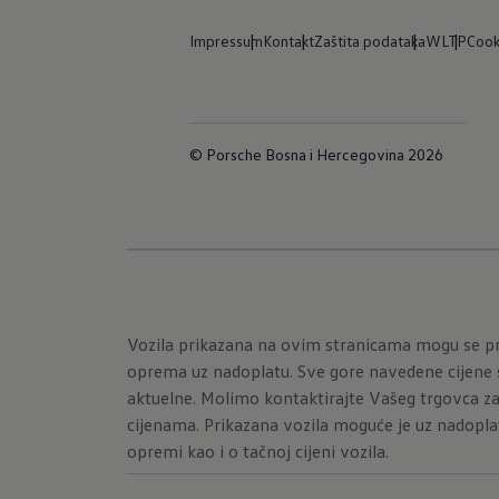
Impressum
Kontakt
Zaštita podataka
WLTP
Cook
© Porsche Bosna i Hercegovina 2026
Vozila prikazana na ovim stranicama mogu se pr
oprema uz nadoplatu. Sve gore navedene cijene s
aktuelne. Molimo kontaktirajte Vašeg trgovca za
cijenama. Prikazana vozila moguće je uz nadopla
opremi kao i o tačnoj cijeni vozila.