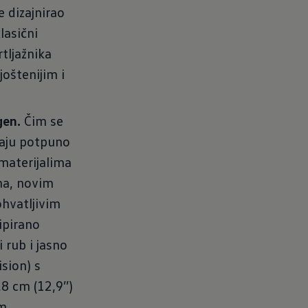
e dizajnirao
asični
ljažnika
joštenijim i
gen.
Čim se
raju potpuno
 materijalima
na, novim
hvatljivim
ipirano
i rub i jasno
sion) s
8 cm (12,9’’)
m.