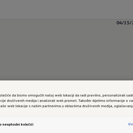
04/15/
olačiće da bismo omogućili našoj web lokaciji da radi pravilno, personalizirali sadr
kcije društvenih medija i analizirali web promet. Također dijelimo informacije o 
naše web lokacije s našim partnerima u oblastima društvenih medija, oglašavanja 
Uv
vo neophodni kolačići
u novom modelu ID.3 Neo! Nasljednik modela ID.3 sla