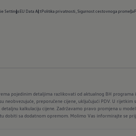
ie Settings
EU Data Act
Politika privatnosti_Sigurnost cestovnoga prometa
P
ema pojedinim detaljima razlikovati od aktualnog BH programa i
u neobvezujuće, preporučene cijene, uključujući PDV. U rijetkim 
 detaljnu kalkulaciju cijene. Zadržavamo pravo promjena u model
tu dobiti sa dodatnom opremom. Molimo Vas informirajte se prije 