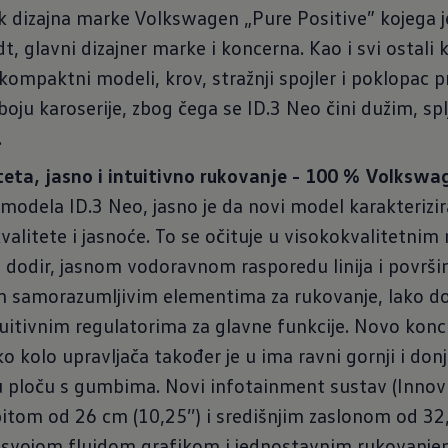
ik dizajna marke Volkswagen „Pure Positive” kojega j
, glavni dizajner marke i koncerna. Kao i svi ostali kl
mpaktni modeli, krov, stražnji spojler i poklopac prt
boju karoserije, zbog čega se ID.3 Neo čini dužim, spl
.
teta, jasno i intuitivno rukovanje - 100 % Volkswa
 modela ID.3 Neo, jasno je da novi model karakterizi
valitete i jasnoće. To se očituje u visokokvalitetnim
dodir, jasnom vodoravnom rasporedu linija i površi
samorazumljivim elementima za rukovanje, lako do
tuitivnim regulatorima za glavne funkcije. Novo konc
o kolo upravljača također je u ima ravni gornji i donj
u ploču s gumbima. Novi infotainment sustav (Innovi
itom od 26 cm (10,25’’) i središnjim zaslonom od 32,
 svojom fluidom grafikom i jednostavnim rukovanje