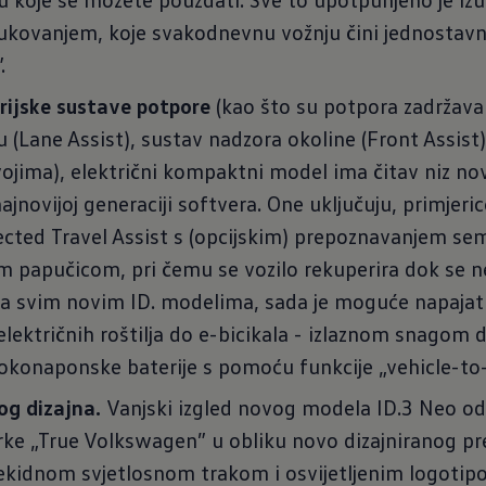
ukovanjem, koje svakodnevnu vožnju čini jednostavn
.
rijske sustave potpore
(kao što su potpora zadržava
(Lane Assist), sustav nadzora okoline (Front Assist) 
vojima), električni kompaktni model ima čitav niz no
najnovijoj generaciji softvera. One uključuju, primjeric
cted Travel Assist s (opcijskim) prepoznavanjem sem
m papučicom, pri čemu se vozilo rekuperira dok se n
sa svim novim ID. modelima, sada je moguće napajat
električnih roštilja do e-bicikala - izlaznom snagom
sokonaponske baterije s pomoću funkcije „vehicle-to-
og dizajna.
Vanjski izgled novog modela ID.3 Neo od
arke „True Volkswagen” u obliku novo dizajniranog pr
rekidnom svjetlosnom trakom i osvijetljenim logotip