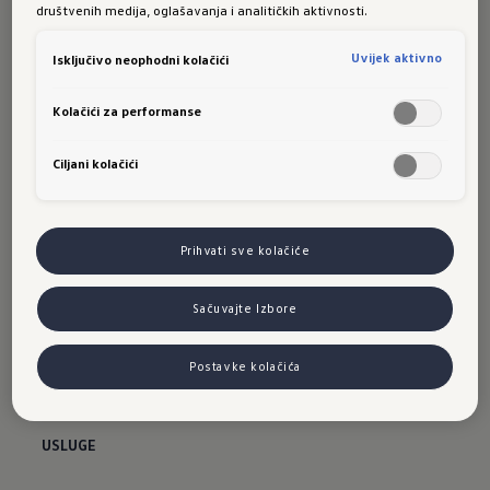
društvenih medija, oglašavanja i analitičkih aktivnosti.
Donec pede justo, fringilla vel, aliquet nec, vulputate
eget, arcu.
Uvijek aktivno
Isključivo neophodni kolačići
Kolačići za performanse
Ciljani kolačići
Prihvati sve kolačiće
VOLKSWAGEN
Sačuvajte Izbore
Novosti
Postavke kolačića
Volkswagen privredna vozila
USLUGE