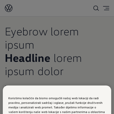
Eyebrow lorem
ipsum
Headline
lorem
ipsum dolor
In enim justo
rhoncus ut
Koristimo kolačiće da bismo omogućili našoj web lokaciji da radi
pravilno, personalizirali sadržaj i oglase, pružali funkcije društvenih
Text Donec quam felis, ultricies nec, pellentesque eu,
medija i analizirali web promet. Također dijelimo informacije o
pretium quis, sem. Nulla consequat massa quis enim.
vašem korištenju naše web lokacije s našim partnerima u oblastima