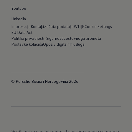
Youtube
LinkedIn
Impressum
Kontakt
Zaštita podataka
WLTP
Cookie Settings
EU Data Act
Politika privatnosti_Sigurnost cestovnoga prometa
Postavke kolačića
Opoziv digitalnih usluga
© Porsche Bosna i Hercegovina 2026
Vozila prikazana na ovim stranicama mogu se prema