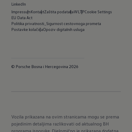
LinkedIn
Impressum
Kontakt
Zaštita podataka
WLTP
Cookie Settings
EU Data Act
Politika privatnosti_Sigurnost cestovnoga prometa
Postavke kolačića
Opoziv digitalnih usluga
© Porsche Bosna i Hercegovina 2026
Vozila prikazana na ovim stranicama mogu se prema
pojedinim detaljima razlikovati od aktualnog BH
programa isporuke. Djelomično je prikazana dodatna