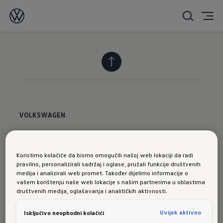
VOLKSWAGEN
Novosti
Koristimo kolačiće da bismo omogućili našoj web lokaciji da radi
Volkswagen privredna vozila
pravilno, personalizirali sadržaj i oglase, pružali funkcije društvenih
medija i analizirali web promet. Također dijelimo informacije o
USLUGE
vašem korištenju naše web lokacije s našim partnerima u oblastima
društvenih medija, oglašavanja i analitičkih aktivnosti.
Odmah dostupna vozila
Uvijek aktivno
Isključivo neophodni kolačići
Pretraga partnera