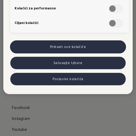
Kolačići za performanse
Cjenovnici
PODRŠKA
Ciljani kolačići
Kontakt
Impressum
Prihvati sve kolačiće
Sitemap
Sačuvajte Izbore
Declarations of conformity
Postavke kolačića
Whistleblower System
DRUŠTVENE MREŽE
Facebook
Instagram
Youtube