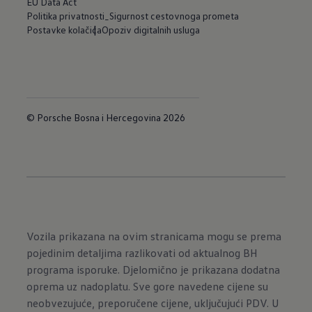
EU Data Act
Politika privatnosti_Sigurnost cestovnoga prometa
Postavke kolačića
Opoziv digitalnih usluga
© Porsche Bosna i Hercegovina 2026
Vozila prikazana na ovim stranicama mogu se prema
pojedinim detaljima razlikovati od aktualnog BH
programa isporuke. Djelomično je prikazana dodatna
oprema uz nadoplatu. Sve gore navedene cijene su
neobvezujuće, preporučene cijene, uključujući PDV. U