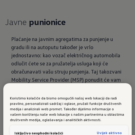
Javne
punionice
Plaćanje na javnim agregatima za punjenje u
gradu ili na autoputu također je vrlo
jednostavno: kao vozač električnog automobila
odlučit ćete se za pružatelja usluga koji će
obračunavati vašu struju punjenja. Taj takozvani
Mobility Service Provider (MSP) ponudit će vam
tarifu za obračun koja savršeno odgovara vašim
potrebama kao kod mobilne tarife: ovdje
Koristimo kolačiće da bismo omogućili našoj web lokaciji da radi
također možete prilagoditi pojedine opcije
pravilno, personalizirali sadržaj i oglase, pružali funkcije društvenih
medija i analizirali web promet. Također dijelimo informacije o
svojim individualnim potrebama i potrošnji. Ako
vašem korištenju naše web lokacije s našim partnerima u oblastima
vaš MSP nema uključenu neku stanicu za
društvenih medija, oglašavanja i analitičkih aktivnosti.
punjenje, i dalje je možete upotrebljavati putem
Uvijek aktivno
Isključivo neophodni kolačići