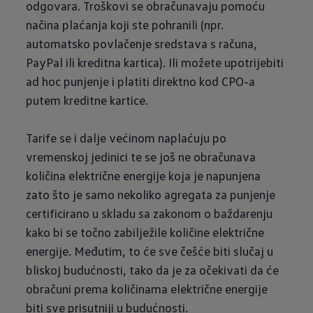
odgovara. Troškovi se obračunavaju pomoću
načina plaćanja koji ste pohranili (npr.
automatsko povlačenje sredstava s računa,
PayPal ili kreditna kartica). Ili možete upotrijebiti
ad hoc punjenje i platiti direktno kod CPO-a
putem kreditne kartice.
Tarife se i dalje većinom naplaćuju po
vremenskoj jedinici te se još ne obračunava
količina električne energije koja je napunjena
zato što je samo nekoliko agregata za punjenje
certificirano u skladu sa zakonom o baždarenju
kako bi se točno zabilježile količine električne
energije. Međutim, to će sve češće biti slučaj u
bliskoj budućnosti, tako da je za očekivati da će
obračuni prema količinama električne energije
biti sve prisutniji u budućnosti.