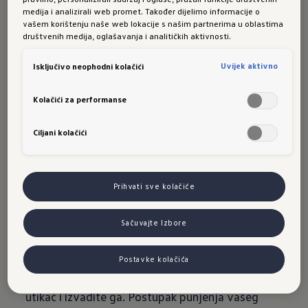
funkciju pretvaranja struje iz javne mreže
medija i analizirali web promet. Također dijelimo informacije o
izmjenične struje u potrebnu istosmjernu struju.
vašem korištenju naše web lokacije s našim partnerima u oblastima
društvenih medija, oglašavanja i analitičkih aktivnosti.
DC punjenje
Uvijek aktivno
Isključivo neophodni kolačići
Kod druge vrste punjenja, tzv. DC punjenja,
izmjenična se struja izvan vozila pretvara u
Kolačići za performanse
istosmjernu - primjerice na stanici za punjenje.
Prednost ove vrste punjenja je mogućnost veće
Ciljani kolačići
snage tokom punjenja, primjerice na autoputu,
zbog čega se automatski skraćuju postupci
punjenja.
Prihvati sve kolačiće
Razlikujemo
dvije vrste
Sačuvajte Izbore
utikača.
Postavke kolačića
Utaknite utikač, napunite bateriju, deblokirajte
utikač i izvadite ga. Postupak punjenja vašeg