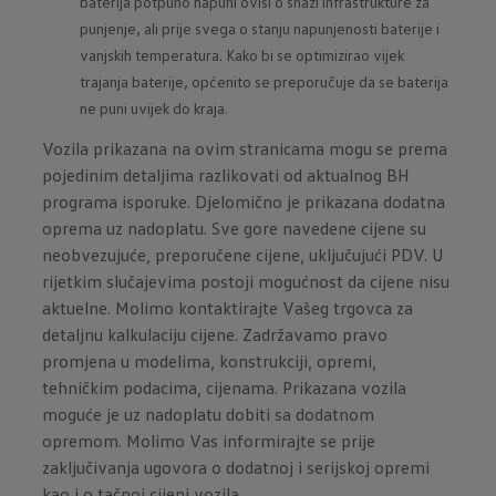
baterija potpuno napuni ovisi o snazi infrastrukture za 
punjenje, ali prije svega o stanju napunjenosti baterije i 
vanjskih temperatura. Kako bi se optimizirao vijek 
trajanja baterije, općenito se preporučuje da se baterija 
ne puni uvijek do kraja.
Vozila prikazana na ovim stranicama mogu se prema
pojedinim detaljima razlikovati od aktualnog BH
programa isporuke. Djelomično je prikazana dodatna
oprema uz nadoplatu. Sve gore navedene cijene su
neobvezujuće, preporučene cijene, uključujući PDV. U
rijetkim slučajevima postoji mogućnost da cijene nisu
aktuelne. Molimo kontaktirajte Vašeg trgovca za
detaljnu kalkulaciju cijene. Zadržavamo pravo
promjena u modelima, konstrukciji, opremi,
tehničkim podacima, cijenama. Prikazana vozila
moguće je uz nadoplatu dobiti sa dodatnom
opremom. Molimo Vas informirajte se prije
zaključivanja ugovora o dodatnoj i serijskoj opremi
kao i o tačnoj cijeni vozila.