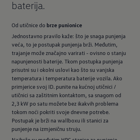
baterija.
Od utičnice do
brze punionice
Jednostavno pravilo kaže: što je snaga punjenja
veća, to je postupak punjenja brži. Međutim,
trajanje može značajno varirati - ovisno o stanju
napunjenosti baterije. Tkom postupka punjenja
prisutni su i okolni uslovi kao što su vanjska
temperatura i temperatura baterije vozila. Ako
primjerice svoj ID. punite na kućnoj utičnici /
utičnici sa zaštitnim kontaktom, sa snagom od
2,3 kW po satu možete bez ikakvih problema
tokom noći pokriti svoje dnevne potrebe.
Postupak je brži na wallboxu ili stanici za
punjenje na izmjeničnu struju.
Najbrže su međutim HPC stanice za punjenje