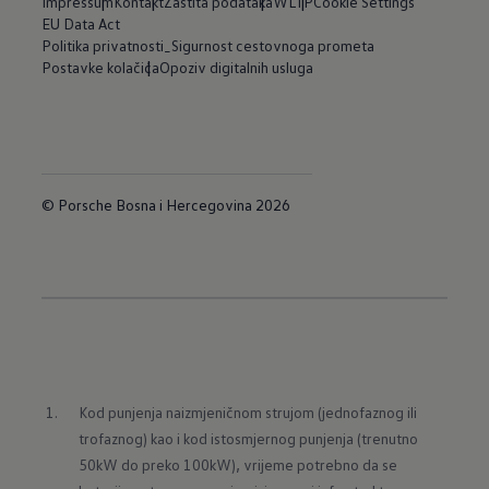
Impressum
Kontakt
Zaštita podataka
WLTP
Cookie Settings
EU Data Act
Politika privatnosti_Sigurnost cestovnoga prometa
Postavke kolačića
Opoziv digitalnih usluga
© Porsche Bosna i Hercegovina 2026
Kod punjenja naizmjeničnom strujom (jednofaznog ili 
trofaznog) kao i kod istosmjernog punjenja (trenutno 
50kW do preko 100kW), vrijeme potrebno da se 