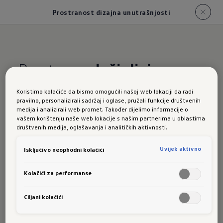
Prostranost dizajna unutrašnjosti
Prostor
za doživljaje
Koristimo kolačiće da bismo omogućili našoj web lokaciji da radi
ID.5 GTX
pravilno, personalizirali sadržaj i oglase, pružali funkcije društvenih
medija i analizirali web promet. Također dijelimo informacije o
Doživite veliku i inteligentno oblikovanu
vašem korištenju naše web lokacije s našim partnerima u oblastima
društvenih medija, oglašavanja i analitičkih aktivnosti.
unutrašnjost koja vam pruža visoku razinu
udobnosti koju ćete moći vidjeti i osjetiti.
Uvijek aktivno
Isključivo neophodni kolačići
Impresivan utisak: uprkos padajućoj liniji krova
coupéa novi ID.5 GTX nudi veliku unutrašnju
Kolačići za performanse
visinu vozila i na stražnjim mjestima za
Ciljani kolačići
sjedenje. Tako se u modelu ID.5 GTX može
udobno voziti do 5 osoba. A zahvaljujući