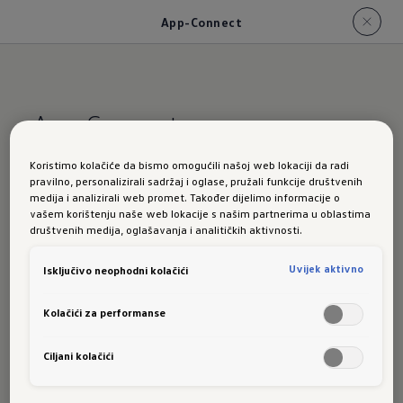
App-Connect
App-Connect
Koristimo kolačiće da bismo omogućili našoj web lokaciji da radi
Infotainment i entertainment
za svaki
pravilno, personalizirali sadržaj i oglase, pružali funkcije društvenih
trenutak
medija i analizirali web promet. Također dijelimo informacije o
vašem korištenju naše web lokacije s našim partnerima u oblastima
Želite komforno upravljati svojim aplikacijama
društvenih medija, oglašavanja i analitičkih aktivnosti.
na smartphone uređaju iz vozila? To je vrlo
Uvijek aktivno
Isključivo neophodni kolačići
jednostavno zahvaljujući usluzi App Connect¹.
Ona vam omogućava da odabranim
Kolačići za performanse
aplikacijama i sadržajima rukujete direktno iz
svog Volkswagena. Oni se putem tehnologije
Ciljani kolačići
Apple CarPlay ili Android Auto firma Google²
bežično prenose na display infotainment