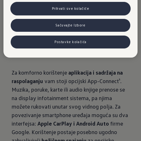
u novom
Prihvati sve kolačiće
Sačuvajte Izbore
T-Crossu
Postavke kolačića
Za komforno korištenje
aplikacija i sadržaja na
raspolaganju
vam stoji opcijski App-Connect¹.
Muzika, poruke, karte ili audio knjige prenose se
na display infotainment sistema, pa njima
možete rukovati unutar svog vidnog polja. Za
povezivanje smartphone uređaja moguća su dva
interfejsa:
Apple CarPlay i Android Auto
firme
Google. Korištenje postaje posebno ugodno
zahvaljujući
bežičnom spajanju
za opcijske