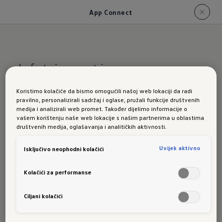
App Connect
Infotainment i
entertainment
za svaki
Koristimo kolačiće da bismo omogućili našoj web lokaciji da radi
trenutak
pravilno, personalizirali sadržaj i oglase, pružali funkcije društvenih
medija i analizirali web promet. Također dijelimo informacije o
vašem korištenju naše web lokacije s našim partnerima u oblastima
App-
društvenih medija, oglašavanja i analitičkih aktivnosti.
Uvijek aktivno
Isključivo neophodni kolačići
Connect
Kolačići za performanse
Ciljani kolačići