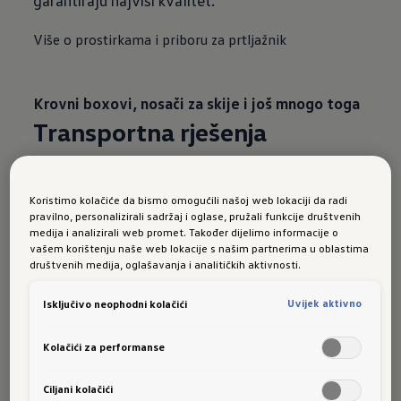
garantiraju najviši kvalitet.
Više o prostirkama i priboru za prtljažnik
Krovni boxovi, nosači za skije i još mnogo toga
Transportna rješenja
Otkrij raznovrsna transportna rješenja od
Volkswagena.
Koristimo kolačiće da bismo omogućili našoj web lokaciji da radi
pravilno, personalizirali sadržaj i oglase, pružali funkcije društvenih
medija i analizirali web promet. Također dijelimo informacije o
Nosači za bicikle
vašem korištenju naše web lokacije s našim partnerima u oblastima
društvenih medija, oglašavanja i analitičkih aktivnosti.
Osnovni nosači
Uvijek aktivno
Isključivo neophodni kolačići
Krovni boxovi
Kolačići za performanse
Nosači za skije i snowboard
Kuke za vuču
Ciljani kolačići