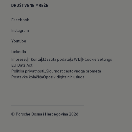
DRUŠTVENE MREŽE
Facebook
Instagram
Youtube
LinkedIn
Impressum
Kontakt
Zaštita podataka
WLTP
Cookie Settings
EU Data Act
Politika privatnosti_Sigurnost cestovnoga prometa
Postavke kolačića
Opoziv digitalnih usluga
© Porsche Bosna i Hercegovina 2026