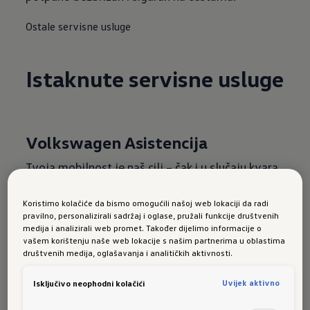
Ostale servisne usluge
Istaknute servisne usluge
Volkswagen Asistencija
Tvoja mobilnost je naš cilj – čak i u slučaju kvara,
nesreće ili u inostranstvu. Za to garantuje
Volkswagen Asistencija.
Koristimo kolačiće da bismo omogućili našoj web lokaciji da radi
pravilno, personalizirali sadržaj i oglase, pružali funkcije društvenih
medija i analizirali web promet. Također dijelimo informacije o
Više o Volkswagen Asistenciji
vašem korištenju naše web lokacije s našim partnerima u oblastima
društvenih medija, oglašavanja i analitičkih aktivnosti.
Volkswagen Originalni
Uvijek aktivno
Isključivo neophodni kolačići
Dijelovi