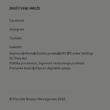
DRUŠTVENE MREŽE
Facebook
Instagram
Youtube
LinkedIn
Impressum
Kontakt
Zaštita podataka
WLTP
Cookie Settings
EU Data Act
Politika privatnosti_Sigurnost cestovnoga prometa
Postavke kolačića
Opoziv digitalnih usluga
© Porsche Bosna i Hercegovina 2026