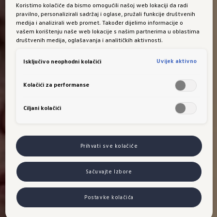
Koristimo kolačiće da bismo omogućili našoj web lokaciji da radi
pravilno, personalizirali sadržaj i oglase, pružali funkcije društvenih
medija i analizirali web promet. Također dijelimo informacije o
vašem korištenju naše web lokacije s našim partnerima u oblastima
društvenih medija, oglašavanja i analitičkih aktivnosti.
Uvijek aktivno
Isključivo neophodni kolačići
Kolačići za performanse
Ciljani kolačići
Prihvati sve kolačiće
Sačuvajte Izbore
Postavke kolačića