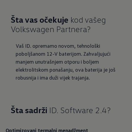
Šta vas očekuje
kod vašeg
Volkswagen Partnera?
Vaš ID. opremamo novom, tehnološki
poboljšanom 12-V baterijom. Zahvaljujući
manjem unutrašnjem otporu i boljem
elektrolitskom ponašanju, ova baterija je još
robusnija i ima duži vijek trajanja.
Šta sadrži
ID. Software 2.4?
Optimizovani termalni menadžment