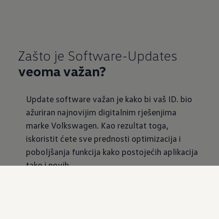
Zašto je Software-Updates
veoma važan?
Update software važan je kako bi vaš ID. bio
ažuriran najnovijim digitalnim rješenjima
marke Volkswagen. Kao rezultat toga,
iskoristit ćete sve prednosti optimizacija i
poboljšanja funkcija kako postojećih aplikacija
tako i novih.