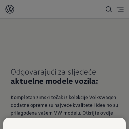
Odgovarajući za sljedeće
aktuelne modele vozila:
Kompletan zimski točak iz kolekcije Volkswagen
dodatne opreme su najveće kvalitete i idealno su
prilagođena vašem VW modelu. Otkrijte ovdje
felge za vaš VW Sharan.