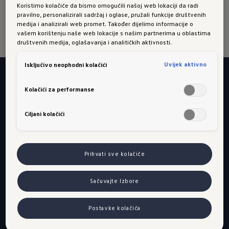
za VW Sharan
Koristimo kolačiće da bismo omogućili našoj web lokaciji da radi
pravilno, personalizirali sadržaj i oglase, pružali funkcije društvenih
medija i analizirali web promet. Također dijelimo informacije o
vašem korištenju naše web lokacije s našim partnerima u oblastima
društvenih medija, oglašavanja i analitičkih aktivnosti.
Uvijek aktivno
Isključivo neophodni kolačići
Kolačići za performanse
Želite se dalje informisati ili
zakazati termin?
Ciljani kolačići
Pronađite Volkswagen
partnera
Prihvati sve kolačiće
Iskoristite našu praktičnu tražilicu ovlaštenih
Sačuvajte Izbore
partnera, kako biste jednostavno pronašli sebi
najbližeg te telefonski ili online rezervirali svoj
Postavke kolačića
idući termin u servisu.