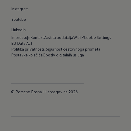
Instagram
Youtube
LinkedIn
Impressum
Kontakt
Zaštita podataka
WLTP
Cookie Settings
EU Data Act
Politika privatnosti_Sigurnost cestovnoga prometa
Postavke kolačića
Opoziv digitalnih usluga
© Porsche Bosna i Hercegovina 2026