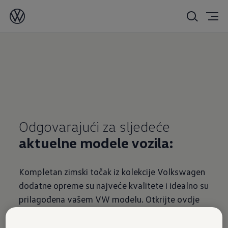
Odgovarajući za sljedeće
aktuelne modele vozila:
Kompletan zimski točak iz kolekcije Volkswagen
dodatne opreme su najveće kvalitete i idealno su
prilagođena vašem VW modelu. Otkrijte ovdje
felge za vaš VW Gup!.