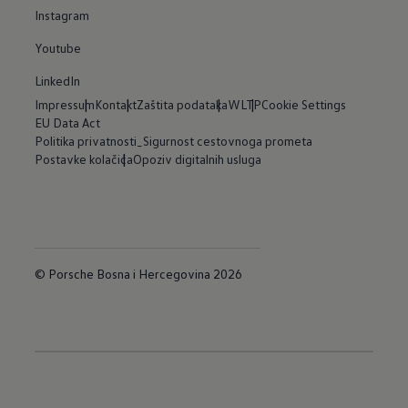
Instagram
Youtube
LinkedIn
Impressum
Kontakt
Zaštita podataka
WLTP
Cookie Settings
EU Data Act
Politika privatnosti_Sigurnost cestovnoga prometa
Postavke kolačića
Opoziv digitalnih usluga
© Porsche Bosna i Hercegovina 2026