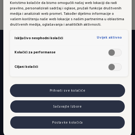
za VW up!
Koristimo kolačiće da bismo omogućili našoj web lokaciji da radi
pravilno, personalizirali sadržaj i oglase, pružali funkcije društvenih
medija i analizirali web promet. Također dijelimo informacije o
vašem korištenju naše web lokacije s našim partnerima u oblastima
društvenih medija, oglašavanja i analitičkih aktivnosti.
Uvijek aktivno
Isključivo neophodni kolačići
Želite se dalje informisati ili
Kolačići za performanse
zakazati termin?
Ciljani kolačići
Pronađite Volkswagen
partnera
Prihvati sve kolačiće
Iskoristite našu praktičnu tražilicu ovlaštenih
partnera, kako biste jednostavno pronašli sebi
Sačuvajte Izbore
najbližeg te telefonski ili online rezervirali svoj
idući termin u servisu.
Postavke kolačića