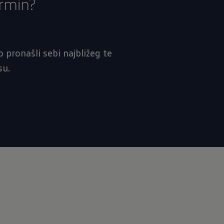
ermin?
 pronašli sebi najbližeg te
su.