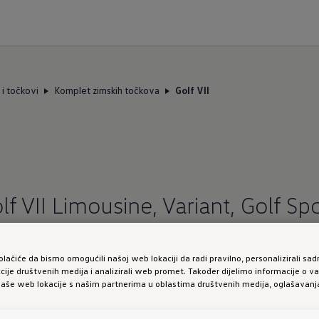
i točkovi
Komplet zimskih točkova
Golf VII
f VII Limousine, Variant, Golf Sp
olačiće da bismo omogućili našoj web lokaciji da radi pravilno, personalizirali sadr
kcije društvenih medija i analizirali web promet. Također dijelimo informacije o 
naše web lokacije s našim partnerima u oblastima društvenih medija, oglašavanja 