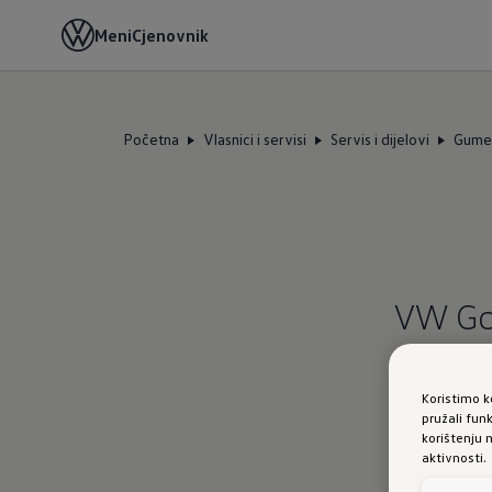
Meni
Cjenovnik
Početna
Vlasnici i servisi
Servis i dijelovi
Gume 
VW Gol
Koristimo k
pružali fun
korištenju 
aktivnosti.