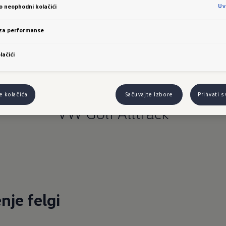
Uv
vo neophodni kolačići
VW Golf VII GTI/R
 za performanse
lačići
e kolačića
Sačuvajte Izbore
Prihvati 
VW Golf Alltrack
nje felgi