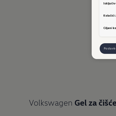
Isključi
Kolačići
Ciljani ko
Postavk
Volkswagen
Gel za čišće