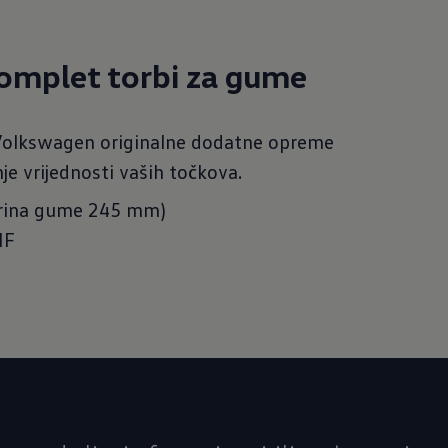
omplet torbi za gume
 Volkswagen originalne dodatne opreme
e vrijednosti vaših točkova.
NF