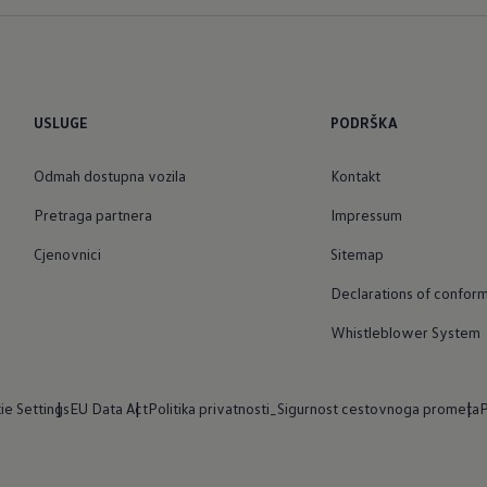
USLUGE
PODRŠKA
Odmah dostupna vozila
Kontakt
Pretraga partnera
Impressum
Cjenovnici
Sitemap
Declarations of conform
Whistleblower System
ie Settings
EU Data Act
Politika privatnosti_Sigurnost cestovnoga prometa
P