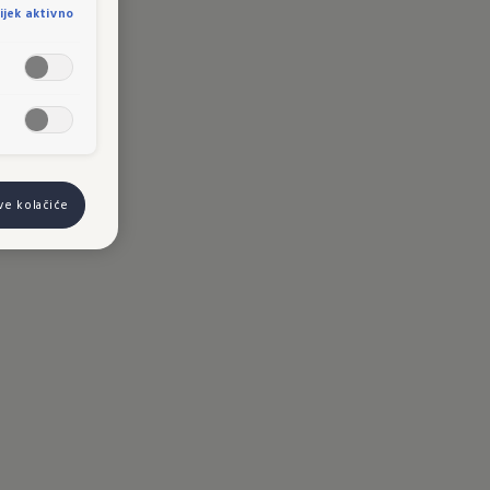
ijek aktivno
sve kolačiće