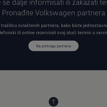
e se dalje informisati ili zakazati t
Pronađite Volkswagen partnera
 tražilicu ovlaštenih partnera, kako biste jednostavno
lefonski ili online rezervirali svoj idući termin u servi
Na pretragu partnera