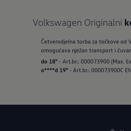
Volkswagen Originalni
k
Četverodjelna torba za točkove od
omogućava nježan transport i čuvanj
do 18"
o****d
19"
- Art.br.: 000073900C E